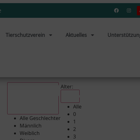
e
Tierschutzverein
Aktuelles
Unterstützun
Alter:
Alle
Alle
Alle Geschlechter
0
Alle Geschlechter
1
Männlich
2
Weiblich
3