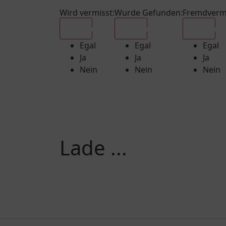
Wird vermisst
:
Wurde Gefunden
:
Fremdverm
Egal
Egal
Egal
Egal
Egal
Egal
Ja
Ja
Ja
Nein
Nein
Nein
Lade ...