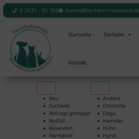
0 2631 - 55 356
buero@tierheim-neuwied.d
Startseite
Tierheim
Kontakt
Alle
Alle
Neu
Andere
Suchend
Chinchilla
Anfrage gestoppt
Degu
Notfall
Hamster
Reserviert
Huhn
Vermittelt
Hund