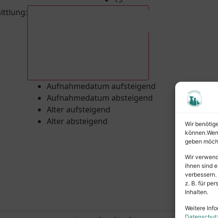
ittlung
:
Aufnahmedatum absteigend
Aufnahmedatum aufsteigend
Aufnahmedatum absteigend
Alter aufsteigend
Alter absteigend
Wir benötig
können.Wenn 
geben möcht
Wir verwend
ihnen sind e
verbessern.
z. B. für p
Inhalten.
Weitere Info
Datenschut