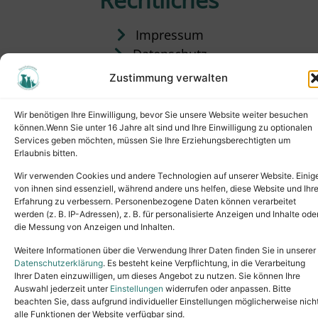
Impressum
Datenschutz
Satzung
Zustimmung verwalten
Vermittlung & Gebühren
Wir benötigen Ihre Einwilligung, bevor Sie unsere Website weiter besuchen
können.Wenn Sie unter 16 Jahre alt sind und Ihre Einwilligung zu optionalen
Services geben möchten, müssen Sie Ihre Erziehungsberechtigten um
Erlaubnis bitten.
Wir verwenden Cookies und andere Technologien auf unserer Website. Einig
von ihnen sind essenziell, während andere uns helfen, diese Website und Ihr
Erfahrung zu verbessern. Personenbezogene Daten können verarbeitet
werden (z. B. IP-Adressen), z. B. für personalisierte Anzeigen und Inhalte ode
die Messung von Anzeigen und Inhalten.
Tel.: (02631) 55356
buero@tierheim-neuwied.de
Weitere Informationen über die Verwendung Ihrer Daten finden Sie in unserer
Ludwigshof 1, 56567 Neuwied
Datenschutzerklärung
. Es besteht keine Verpflichtung, in die Verarbeitung
Ihrer Daten einzuwilligen, um dieses Angebot zu nutzen. Sie können Ihre
Copyright © 2024. All rights reserved.
Auswahl jederzeit unter
Einstellungen
widerrufen oder anpassen. Bitte
beachten Sie, dass aufgrund individueller Einstellungen möglicherweise nich
alle Funktionen der Website verfügbar sind.