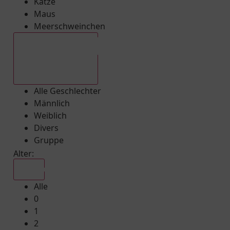
Katze
Maus
Meerschweinchen
Alle Geschlechter
Alle Geschlechter
Männlich
Weiblich
Divers
Gruppe
Alter:
Alle
Alle
0
1
2