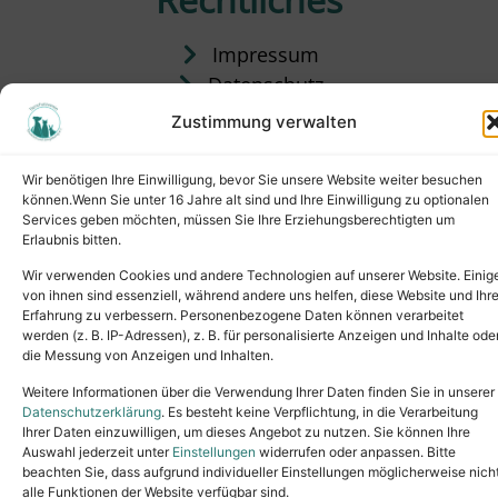
Impressum
Datenschutz
Satzung
Zustimmung verwalten
Vermittlung & Gebühren
Wir benötigen Ihre Einwilligung, bevor Sie unsere Website weiter besuchen
können.Wenn Sie unter 16 Jahre alt sind und Ihre Einwilligung zu optionalen
Services geben möchten, müssen Sie Ihre Erziehungsberechtigten um
Erlaubnis bitten.
Wir verwenden Cookies und andere Technologien auf unserer Website. Einig
von ihnen sind essenziell, während andere uns helfen, diese Website und Ihr
Erfahrung zu verbessern. Personenbezogene Daten können verarbeitet
werden (z. B. IP-Adressen), z. B. für personalisierte Anzeigen und Inhalte ode
die Messung von Anzeigen und Inhalten.
Tel.: (02631) 55356
buero@tierheim-neuwied.de
Weitere Informationen über die Verwendung Ihrer Daten finden Sie in unserer
Ludwigshof 1, 56567 Neuwied
Datenschutzerklärung
. Es besteht keine Verpflichtung, in die Verarbeitung
Ihrer Daten einzuwilligen, um dieses Angebot zu nutzen. Sie können Ihre
Copyright © 2024. All rights reserved.
Auswahl jederzeit unter
Einstellungen
widerrufen oder anpassen. Bitte
beachten Sie, dass aufgrund individueller Einstellungen möglicherweise nich
alle Funktionen der Website verfügbar sind.