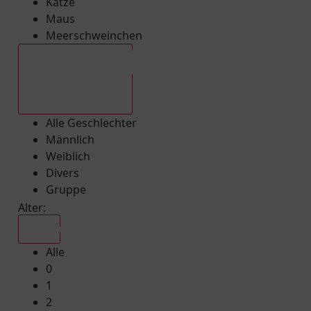
Katze
Maus
Meerschweinchen
Alle Geschlechter
Alle Geschlechter
Männlich
Weiblich
Divers
Gruppe
Alter:
Alle
Alle
0
1
2