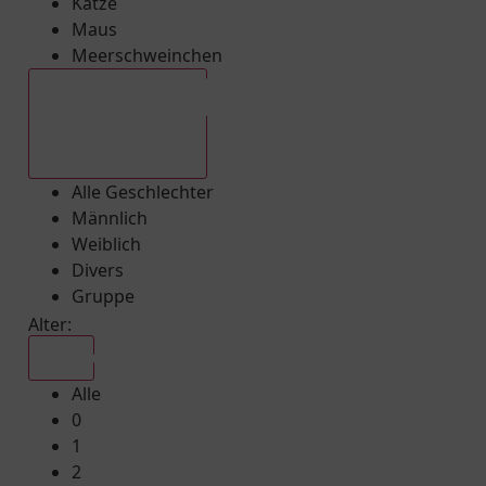
Katze
Maus
Meerschweinchen
Alle Geschlechter
Alle Geschlechter
Männlich
Weiblich
Divers
Gruppe
Alter:
Alle
Alle
0
1
2