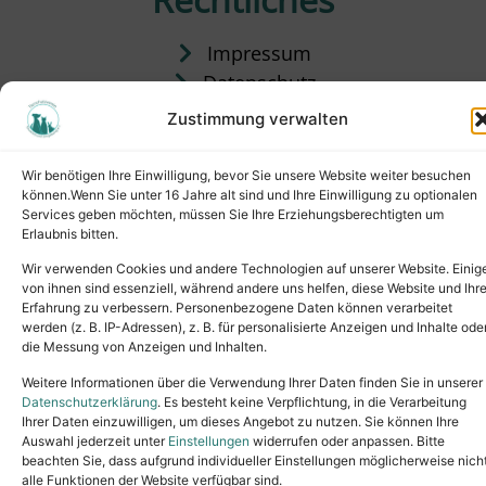
Impressum
Datenschutz
Satzung
Zustimmung verwalten
Vermittlung & Gebühren
Wir benötigen Ihre Einwilligung, bevor Sie unsere Website weiter besuchen
können.Wenn Sie unter 16 Jahre alt sind und Ihre Einwilligung zu optionalen
Services geben möchten, müssen Sie Ihre Erziehungsberechtigten um
Erlaubnis bitten.
Wir verwenden Cookies und andere Technologien auf unserer Website. Einig
von ihnen sind essenziell, während andere uns helfen, diese Website und Ihr
Erfahrung zu verbessern. Personenbezogene Daten können verarbeitet
werden (z. B. IP-Adressen), z. B. für personalisierte Anzeigen und Inhalte ode
die Messung von Anzeigen und Inhalten.
Tel.: (02631) 55356
buero@tierheim-neuwied.de
Weitere Informationen über die Verwendung Ihrer Daten finden Sie in unserer
Ludwigshof 1, 56567 Neuwied
Datenschutzerklärung
. Es besteht keine Verpflichtung, in die Verarbeitung
Ihrer Daten einzuwilligen, um dieses Angebot zu nutzen. Sie können Ihre
Copyright © 2024. All rights reserved.
Auswahl jederzeit unter
Einstellungen
widerrufen oder anpassen. Bitte
beachten Sie, dass aufgrund individueller Einstellungen möglicherweise nich
alle Funktionen der Website verfügbar sind.