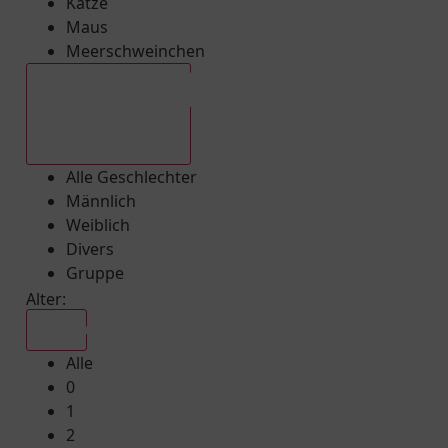
Katze
Maus
Meerschweinchen
Alle Geschlechter
Alle Geschlechter
Männlich
Weiblich
Divers
Gruppe
Alter:
Alle
Alle
0
1
2