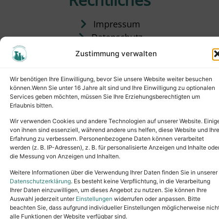
Impressum
Datenschutz
Satzung
Zustimmung verwalten
Vermittlung & Gebühren
Wir benötigen Ihre Einwilligung, bevor Sie unsere Website weiter besuchen
können.Wenn Sie unter 16 Jahre alt sind und Ihre Einwilligung zu optionalen
Services geben möchten, müssen Sie Ihre Erziehungsberechtigten um
Erlaubnis bitten.
Wir verwenden Cookies und andere Technologien auf unserer Website. Einig
von ihnen sind essenziell, während andere uns helfen, diese Website und Ihr
Erfahrung zu verbessern. Personenbezogene Daten können verarbeitet
werden (z. B. IP-Adressen), z. B. für personalisierte Anzeigen und Inhalte ode
die Messung von Anzeigen und Inhalten.
Tel.: (02631) 55356
buero@tierheim-neuwied.de
Weitere Informationen über die Verwendung Ihrer Daten finden Sie in unserer
Ludwigshof 1, 56567 Neuwied
Datenschutzerklärung
. Es besteht keine Verpflichtung, in die Verarbeitung
Ihrer Daten einzuwilligen, um dieses Angebot zu nutzen. Sie können Ihre
Copyright © 2024. All rights reserved.
Auswahl jederzeit unter
Einstellungen
widerrufen oder anpassen. Bitte
beachten Sie, dass aufgrund individueller Einstellungen möglicherweise nich
alle Funktionen der Website verfügbar sind.