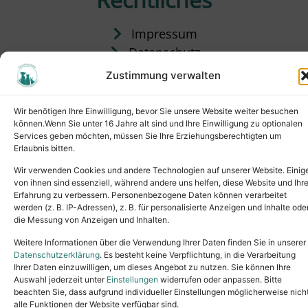
Impressum
Datenschutz
Satzung
Zustimmung verwalten
Vermittlung & Gebühren
Wir benötigen Ihre Einwilligung, bevor Sie unsere Website weiter besuchen
können.Wenn Sie unter 16 Jahre alt sind und Ihre Einwilligung zu optionalen
Services geben möchten, müssen Sie Ihre Erziehungsberechtigten um
Erlaubnis bitten.
Wir verwenden Cookies und andere Technologien auf unserer Website. Einig
von ihnen sind essenziell, während andere uns helfen, diese Website und Ihr
Erfahrung zu verbessern. Personenbezogene Daten können verarbeitet
werden (z. B. IP-Adressen), z. B. für personalisierte Anzeigen und Inhalte ode
die Messung von Anzeigen und Inhalten.
Tel.: (02631) 55356
buero@tierheim-neuwied.de
Weitere Informationen über die Verwendung Ihrer Daten finden Sie in unserer
Ludwigshof 1, 56567 Neuwied
Datenschutzerklärung
. Es besteht keine Verpflichtung, in die Verarbeitung
Ihrer Daten einzuwilligen, um dieses Angebot zu nutzen. Sie können Ihre
Copyright © 2024. All rights reserved.
Auswahl jederzeit unter
Einstellungen
widerrufen oder anpassen. Bitte
beachten Sie, dass aufgrund individueller Einstellungen möglicherweise nich
alle Funktionen der Website verfügbar sind.