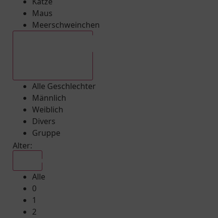
Katze
Maus
Meerschweinchen
Alle Geschlechter
Alle Geschlechter
Männlich
Weiblich
Divers
Gruppe
Alter:
Alle
Alle
0
1
2