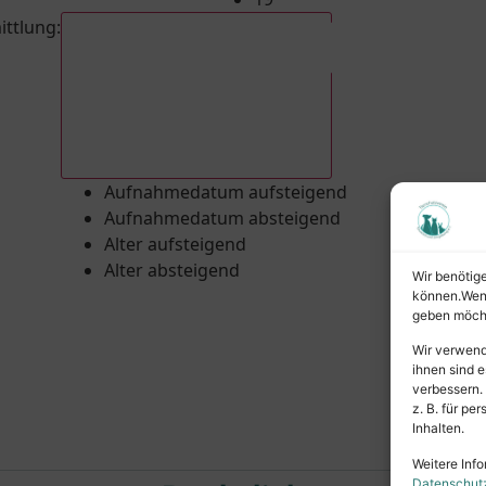
ittlung
:
Aufnahmedatum absteigend
Aufnahmedatum aufsteigend
Aufnahmedatum absteigend
Alter aufsteigend
Alter absteigend
Wir benötig
können.Wenn 
geben möcht
Wir verwend
ihnen sind e
verbessern.
z. B. für p
Inhalten.
Weitere Info
Datenschut