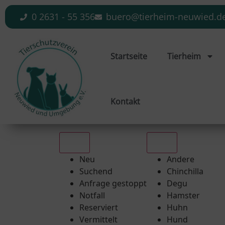
0 2631 - 55 356
buero@tierheim-neuwied.d
Startseite
Tierheim
Kontakt
Alle
Alle
Neu
Andere
Suchend
Chinchilla
Anfrage gestoppt
Degu
Notfall
Hamster
Reserviert
Huhn
Vermittelt
Hund