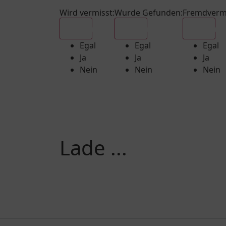
Wird vermisst
:
Wurde Gefunden
:
Fremdverm
Egal
Egal
Egal
Egal
Egal
Egal
Ja
Ja
Ja
Nein
Nein
Nein
Lade ...