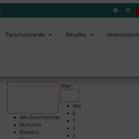
e
Tierschutzverein
Aktuelles
Unterstützun
Alter:
Alle
Alle
Alle Geschlechter
0
Alle Geschlechter
1
Männlich
2
Weiblich
3