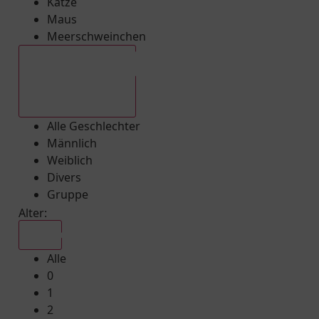
Katze
Maus
Meerschweinchen
Alle Geschlechter
Alle Geschlechter
Männlich
Weiblich
Divers
Gruppe
Alter:
Alle
Alle
0
1
2