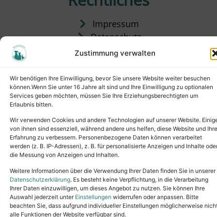
Impressum
Datenschutz
Satzung
Zustimmung verwalten
Vermittlung & Gebühren
Wir benötigen Ihre Einwilligung, bevor Sie unsere Website weiter besuchen
können.Wenn Sie unter 16 Jahre alt sind und Ihre Einwilligung zu optionalen
Services geben möchten, müssen Sie Ihre Erziehungsberechtigten um
Erlaubnis bitten.
Wir verwenden Cookies und andere Technologien auf unserer Website. Einig
von ihnen sind essenziell, während andere uns helfen, diese Website und Ihr
Erfahrung zu verbessern. Personenbezogene Daten können verarbeitet
werden (z. B. IP-Adressen), z. B. für personalisierte Anzeigen und Inhalte ode
die Messung von Anzeigen und Inhalten.
Tel.: (02631) 55356
buero@tierheim-neuwied.de
Weitere Informationen über die Verwendung Ihrer Daten finden Sie in unserer
Ludwigshof 1, 56567 Neuwied
Datenschutzerklärung
. Es besteht keine Verpflichtung, in die Verarbeitung
Ihrer Daten einzuwilligen, um dieses Angebot zu nutzen. Sie können Ihre
Copyright © 2024. All rights reserved.
Auswahl jederzeit unter
Einstellungen
widerrufen oder anpassen. Bitte
beachten Sie, dass aufgrund individueller Einstellungen möglicherweise nich
alle Funktionen der Website verfügbar sind.