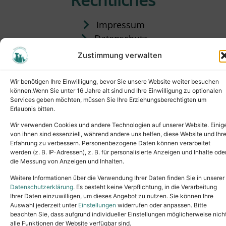
Impressum
Datenschutz
Satzung
Zustimmung verwalten
Vermittlung & Gebühren
Wir benötigen Ihre Einwilligung, bevor Sie unsere Website weiter besuchen
können.Wenn Sie unter 16 Jahre alt sind und Ihre Einwilligung zu optionalen
Services geben möchten, müssen Sie Ihre Erziehungsberechtigten um
Erlaubnis bitten.
Wir verwenden Cookies und andere Technologien auf unserer Website. Einig
von ihnen sind essenziell, während andere uns helfen, diese Website und Ihr
Erfahrung zu verbessern. Personenbezogene Daten können verarbeitet
werden (z. B. IP-Adressen), z. B. für personalisierte Anzeigen und Inhalte ode
die Messung von Anzeigen und Inhalten.
Tel.: (02631) 55356
buero@tierheim-neuwied.de
Weitere Informationen über die Verwendung Ihrer Daten finden Sie in unserer
Ludwigshof 1, 56567 Neuwied
Datenschutzerklärung
. Es besteht keine Verpflichtung, in die Verarbeitung
Ihrer Daten einzuwilligen, um dieses Angebot zu nutzen. Sie können Ihre
Copyright © 2024. All rights reserved.
Auswahl jederzeit unter
Einstellungen
widerrufen oder anpassen. Bitte
beachten Sie, dass aufgrund individueller Einstellungen möglicherweise nich
alle Funktionen der Website verfügbar sind.