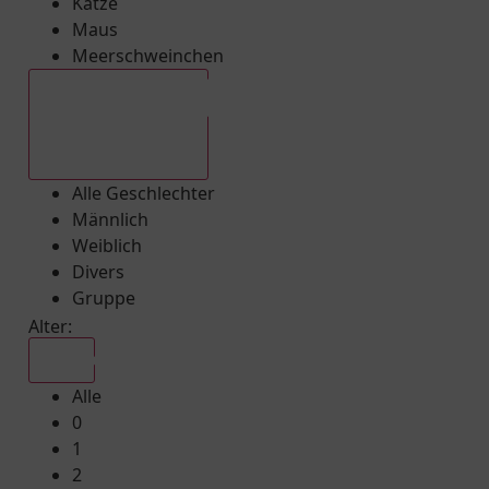
Katze
Maus
Meerschweinchen
Alle Geschlechter
Alle Geschlechter
Männlich
Weiblich
Divers
Gruppe
Alter:
Alle
Alle
0
1
2