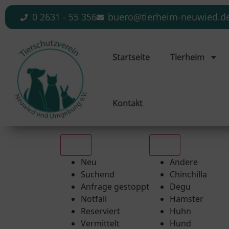
0 2631 - 55 356
buero@tierheim-neuwied.d
Startseite
Tierheim
Kontakt
Alle
Alle
Neu
Andere
Suchend
Chinchilla
Anfrage gestoppt
Degu
Notfall
Hamster
Reserviert
Huhn
Vermittelt
Hund