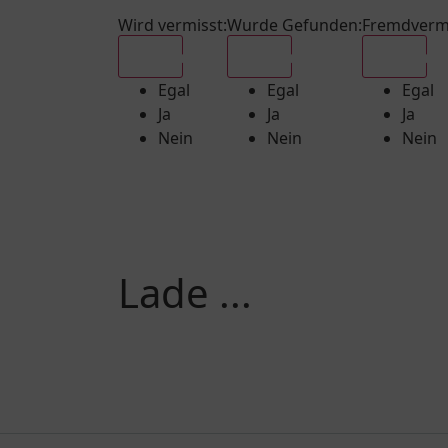
Wird vermisst
:
Wurde Gefunden
:
Fremdverm
Egal
Egal
Egal
Egal
Egal
Egal
Ja
Ja
Ja
Nein
Nein
Nein
Lade ...