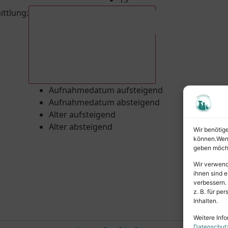
ittlung
:
Aufnahmedatum absteigend
Aufnahmedatum aufsteigend
Aufnahmedatum absteigend
Alter aufsteigend
Alter absteigend
Wir benötig
können.Wenn 
geben möcht
Wir verwend
ihnen sind e
verbessern.
z. B. für p
Inhalten.
Weitere Info
Datenschut