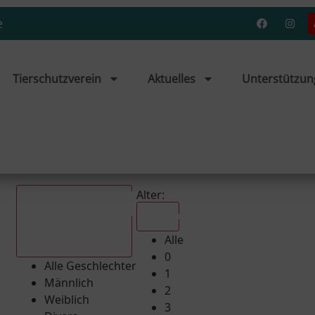
e
Tierschutzverein
Aktuelles
Unterstützun
Alter:
Alle
Alle
Alle Geschlechter
0
Alle Geschlechter
1
Männlich
2
Weiblich
3