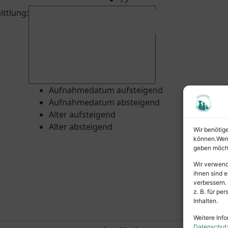
ittlung
:
Aufnahmedatum absteigend
Aufnahmedatum aufsteigend
Aufnahmedatum absteigend
Alter aufsteigend
Alter absteigend
Wir benötig
können.Wenn 
geben möcht
Wir verwend
ihnen sind e
verbessern.
z. B. für p
Inhalten.
Weitere Info
Datenschut