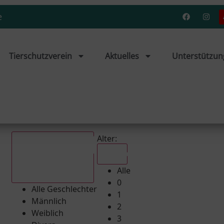
e
Tierschutzverein
Aktuelles
Unterstützun
Alter:
Alle
Alle
Alle Geschlechter
0
Alle Geschlechter
1
Männlich
2
Weiblich
3