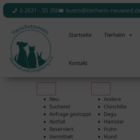
0 2631 - 55 356
buero@tierheim-neuwied.d
Startseite
Tierheim
Kontakt
Alle
Alle
Neu
Andere
Suchend
Chinchilla
Anfrage gestoppt
Degu
Notfall
Hamster
Reserviert
Huhn
Vermittelt
Hund