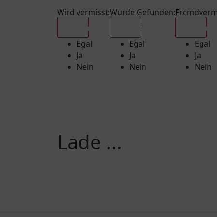
Wird vermisst
:
Wurde Gefunden
:
Fremdverm
Egal
Egal
Egal
Egal
Egal
Egal
Ja
Ja
Ja
Nein
Nein
Nein
Lade ...