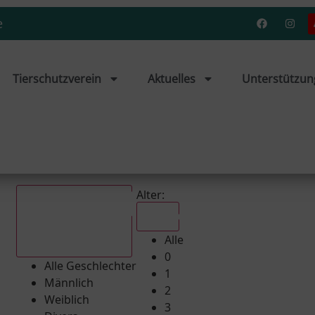
e
Tierschutzverein
Aktuelles
Unterstützun
Alter:
Alle
Alle
Alle Geschlechter
0
Alle Geschlechter
1
Männlich
2
Weiblich
3