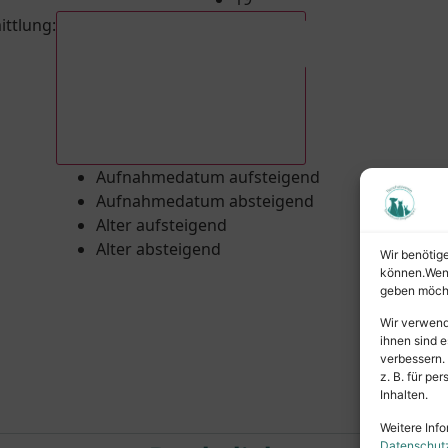
ittlung
:
Aufnahmedatum absteigend
Aufnahmedatum aufsteigend
Aufnahmedatum absteigend
Alter aufsteigend
Alter absteigend
Wir benötig
können.Wenn 
geben möcht
Wir verwend
ihnen sind e
verbessern.
z. B. für p
Inhalten.
Weitere Info
Datenschut