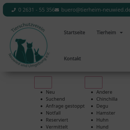
0 2631 - 55 356
buero@tierheim-neuwied.d
Startseite
Tierheim
Kontakt
Alle
Alle
Neu
Andere
Suchend
Chinchilla
Anfrage gestoppt
Degu
Notfall
Hamster
Reserviert
Huhn
Vermittelt
Hund