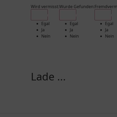
Wird vermisst
:
Wurde Gefunden
:
Fremdverm
Egal
Egal
Egal
Egal
Egal
Egal
Ja
Ja
Ja
Nein
Nein
Nein
Lade ...