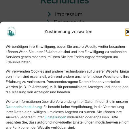
Impressum
Datenschutz
Satzung
Zustimmung verwalten
Vermittlung & Gebühren
Wir benötigen Ihre Einwilligung, bevor Sie unsere Website weiter besuchen
können.Wenn Sie unter 16 Jahre alt sind und Ihre Einwilligung zu optionalen
Services geben möchten, müssen Sie Ihre Erziehungsberechtigten um
Erlaubnis bitten.
Wir verwenden Cookies und andere Technologien auf unserer Website. Einig
von ihnen sind essenziell, während andere uns helfen, diese Website und Ihr
Erfahrung zu verbessern. Personenbezogene Daten können verarbeitet
werden (z. B. IP-Adressen), z. B. für personalisierte Anzeigen und Inhalte ode
die Messung von Anzeigen und Inhalten.
Tel.: (02631) 55356
buero@tierheim-neuwied.de
Weitere Informationen über die Verwendung Ihrer Daten finden Sie in unserer
Ludwigshof 1, 56567 Neuwied
Datenschutzerklärung
. Es besteht keine Verpflichtung, in die Verarbeitung
Ihrer Daten einzuwilligen, um dieses Angebot zu nutzen. Sie können Ihre
Copyright © 2024. All rights reserved.
Auswahl jederzeit unter
Einstellungen
widerrufen oder anpassen. Bitte
beachten Sie, dass aufgrund individueller Einstellungen möglicherweise nich
alle Funktionen der Website verfügbar sind.