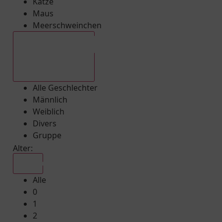
Katze
Maus
Meerschweinchen
Alle Geschlechter
Alle Geschlechter
Männlich
Weiblich
Divers
Gruppe
Alter:
Alle
Alle
0
1
2