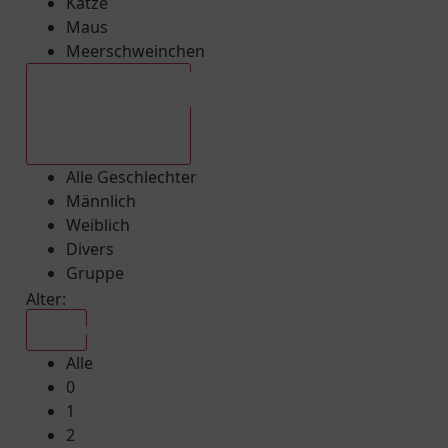
Katze
Maus
Meerschweinchen
Alle Geschlechter
Alle Geschlechter
Männlich
Weiblich
Divers
Gruppe
Alter:
Alle
Alle
0
1
2