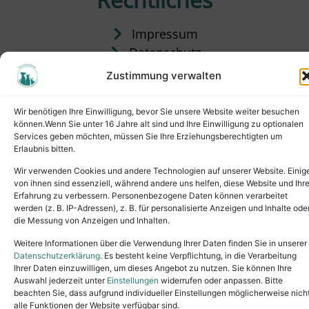
Impressum
Datenschutz
Satzung
Zustimmung verwalten
Vermittlung & Gebühren
Wir benötigen Ihre Einwilligung, bevor Sie unsere Website weiter besuchen
können.Wenn Sie unter 16 Jahre alt sind und Ihre Einwilligung zu optionalen
Services geben möchten, müssen Sie Ihre Erziehungsberechtigten um
Erlaubnis bitten.
Wir verwenden Cookies und andere Technologien auf unserer Website. Einig
von ihnen sind essenziell, während andere uns helfen, diese Website und Ihr
Erfahrung zu verbessern. Personenbezogene Daten können verarbeitet
werden (z. B. IP-Adressen), z. B. für personalisierte Anzeigen und Inhalte ode
die Messung von Anzeigen und Inhalten.
Tel.: (02631) 55356
buero@tierheim-neuwied.de
Weitere Informationen über die Verwendung Ihrer Daten finden Sie in unserer
Ludwigshof 1, 56567 Neuwied
Datenschutzerklärung
. Es besteht keine Verpflichtung, in die Verarbeitung
Ihrer Daten einzuwilligen, um dieses Angebot zu nutzen. Sie können Ihre
Copyright © 2024. All rights reserved.
Auswahl jederzeit unter
Einstellungen
widerrufen oder anpassen. Bitte
beachten Sie, dass aufgrund individueller Einstellungen möglicherweise nich
alle Funktionen der Website verfügbar sind.