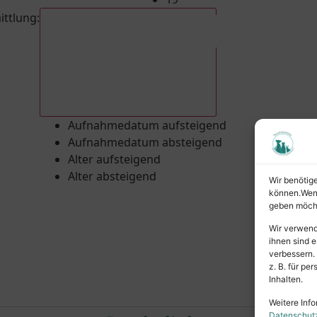
ittlung
:
Aufnahmedatum absteigend
Aufnahmedatum aufsteigend
Aufnahmedatum absteigend
Alter aufsteigend
Alter absteigend
Wir benötig
können.Wenn 
geben möcht
Wir verwend
ihnen sind e
verbessern.
z. B. für p
Inhalten.
Weitere Info
Datenschut