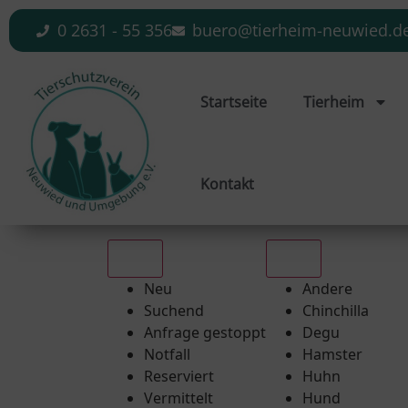
0 2631 - 55 356
buero@tierheim-neuwied.d
Startseite
Tierheim
Kontakt
Alle
Alle
Neu
Andere
Suchend
Chinchilla
Anfrage gestoppt
Degu
Notfall
Hamster
Reserviert
Huhn
Vermittelt
Hund