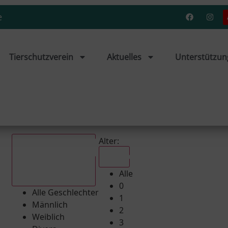
e
Tierschutzverein
Aktuelles
Unterstützun
Alter:
Alle
Alle
Alle Geschlechter
0
Alle Geschlechter
1
Männlich
2
Weiblich
3