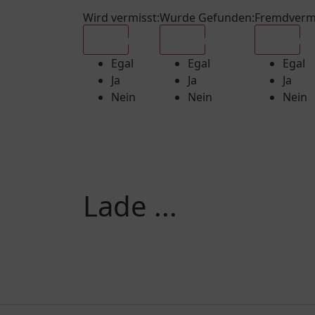
Wird vermisst
:
Wurde Gefunden
:
Fremdverm
Egal
Egal
Egal
Egal
Egal
Egal
Ja
Ja
Ja
Nein
Nein
Nein
Lade ...