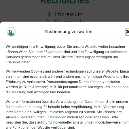
Impressum
Datenschutz
Satzung
Zustimmung verwalten
Vermittlung & Gebühren
Wir benötigen Ihre Einwilligung, bevor Sie unsere Website weiter besuchen
können.Wenn Sie unter 16 Jahre alt sind und Ihre Einwilligung zu optionalen
Services geben möchten, müssen Sie Ihre Erziehungsberechtigten um
Erlaubnis bitten.
Wir verwenden Cookies und andere Technologien auf unserer Website. Einig
von ihnen sind essenziell, während andere uns helfen, diese Website und Ihr
Erfahrung zu verbessern. Personenbezogene Daten können verarbeitet
werden (z. B. IP-Adressen), z. B. für personalisierte Anzeigen und Inhalte ode
die Messung von Anzeigen und Inhalten.
Tel.: (02631) 55356
buero@tierheim-neuwied.de
Weitere Informationen über die Verwendung Ihrer Daten finden Sie in unserer
Ludwigshof 1, 56567 Neuwied
Datenschutzerklärung
. Es besteht keine Verpflichtung, in die Verarbeitung
Ihrer Daten einzuwilligen, um dieses Angebot zu nutzen. Sie können Ihre
Copyright © 2024. All rights reserved.
Auswahl jederzeit unter
Einstellungen
widerrufen oder anpassen. Bitte
beachten Sie, dass aufgrund individueller Einstellungen möglicherweise nich
alle Funktionen der Website verfügbar sind.