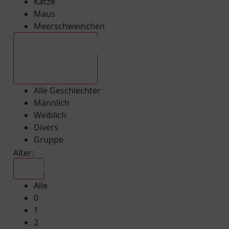
Katze
Maus
Meerschweinchen
Alle Geschlechter
Alle Geschlechter
Männlich
Weiblich
Divers
Gruppe
Alter:
Alle
Alle
0
1
2