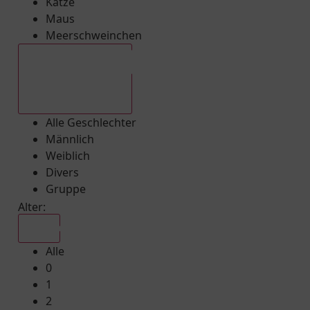
Katze
Maus
Meerschweinchen
Alle Geschlechter
Alle Geschlechter
Männlich
Weiblich
Divers
Gruppe
Alter:
Alle
Alle
0
1
2