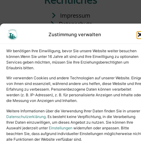
Impressum
Datenschutz
Satzung
Zustimmung verwalten
Vermittlung & Gebühren
Wir benötigen Ihre Einwilligung, bevor Sie unsere Website weiter besuchen
können.Wenn Sie unter 16 Jahre alt sind und Ihre Einwilligung zu optionalen
Services geben möchten, müssen Sie Ihre Erziehungsberechtigten um
Erlaubnis bitten.
Wir verwenden Cookies und andere Technologien auf unserer Website. Einig
von ihnen sind essenziell, während andere uns helfen, diese Website und Ihr
Erfahrung zu verbessern. Personenbezogene Daten können verarbeitet
werden (z. B. IP-Adressen), z. B. für personalisierte Anzeigen und Inhalte ode
die Messung von Anzeigen und Inhalten.
Tel.: (02631) 55356
buero@tierheim-neuwied.de
Weitere Informationen über die Verwendung Ihrer Daten finden Sie in unserer
Ludwigshof 1, 56567 Neuwied
Datenschutzerklärung
. Es besteht keine Verpflichtung, in die Verarbeitung
Ihrer Daten einzuwilligen, um dieses Angebot zu nutzen. Sie können Ihre
Copyright © 2024. All rights reserved.
Auswahl jederzeit unter
Einstellungen
widerrufen oder anpassen. Bitte
beachten Sie, dass aufgrund individueller Einstellungen möglicherweise nich
alle Funktionen der Website verfügbar sind.