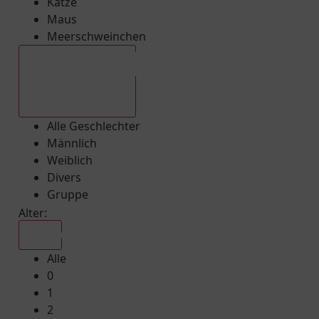
Katze
Maus
Meerschweinchen
Alle Geschlechter
Alle Geschlechter
Männlich
Weiblich
Divers
Gruppe
Alter:
Alle
Alle
0
1
2