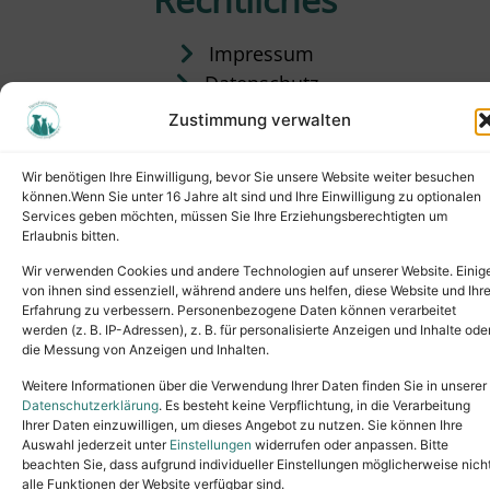
Impressum
Datenschutz
Satzung
Zustimmung verwalten
Vermittlung & Gebühren
Wir benötigen Ihre Einwilligung, bevor Sie unsere Website weiter besuchen
können.Wenn Sie unter 16 Jahre alt sind und Ihre Einwilligung zu optionalen
Services geben möchten, müssen Sie Ihre Erziehungsberechtigten um
Erlaubnis bitten.
Wir verwenden Cookies und andere Technologien auf unserer Website. Einig
von ihnen sind essenziell, während andere uns helfen, diese Website und Ihr
Erfahrung zu verbessern. Personenbezogene Daten können verarbeitet
werden (z. B. IP-Adressen), z. B. für personalisierte Anzeigen und Inhalte ode
die Messung von Anzeigen und Inhalten.
Tel.: (02631) 55356
buero@tierheim-neuwied.de
Weitere Informationen über die Verwendung Ihrer Daten finden Sie in unserer
Ludwigshof 1, 56567 Neuwied
Datenschutzerklärung
. Es besteht keine Verpflichtung, in die Verarbeitung
Ihrer Daten einzuwilligen, um dieses Angebot zu nutzen. Sie können Ihre
Copyright © 2024. All rights reserved.
Auswahl jederzeit unter
Einstellungen
widerrufen oder anpassen. Bitte
beachten Sie, dass aufgrund individueller Einstellungen möglicherweise nich
alle Funktionen der Website verfügbar sind.