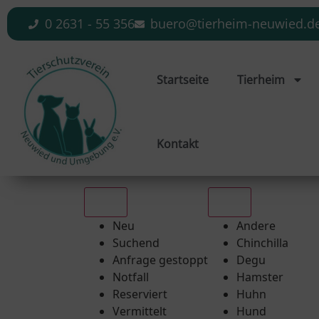
0 2631 - 55 356
buero@tierheim-neuwied.d
Startseite
Tierheim
Kontakt
Alle
Alle
Neu
Andere
Suchend
Chinchilla
Anfrage gestoppt
Degu
Notfall
Hamster
Reserviert
Huhn
Vermittelt
Hund