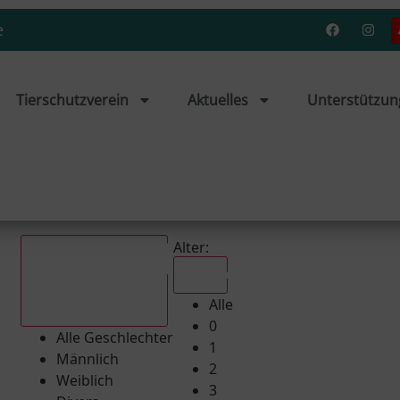
e
Tierschutzverein
Aktuelles
Unterstützun
Alter:
Alle
Alle
Alle Geschlechter
0
Alle Geschlechter
1
Männlich
2
Weiblich
3