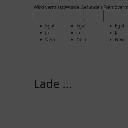
Wird vermisst
:
Wurde Gefunden
:
Fremdverm
Egal
Egal
Egal
Egal
Egal
Egal
Ja
Ja
Ja
Nein
Nein
Nein
Lade ...