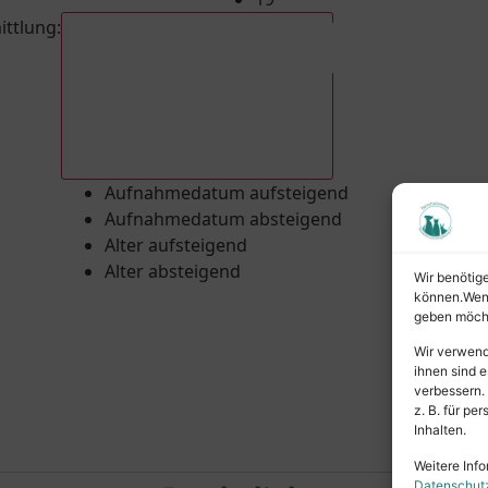
ittlung
:
Aufnahmedatum absteigend
Aufnahmedatum aufsteigend
Aufnahmedatum absteigend
Alter aufsteigend
Alter absteigend
Wir benötig
können.Wenn 
geben möcht
Wir verwend
ihnen sind e
verbessern.
z. B. für p
Inhalten.
Weitere Info
Datenschut