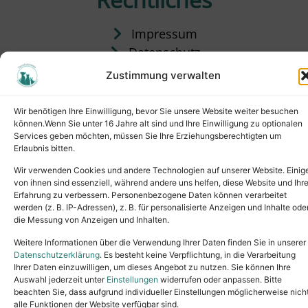
Impressum
Datenschutz
Satzung
Zustimmung verwalten
Vermittlung & Gebühren
Wir benötigen Ihre Einwilligung, bevor Sie unsere Website weiter besuchen
können.Wenn Sie unter 16 Jahre alt sind und Ihre Einwilligung zu optionalen
Services geben möchten, müssen Sie Ihre Erziehungsberechtigten um
Erlaubnis bitten.
Wir verwenden Cookies und andere Technologien auf unserer Website. Einig
von ihnen sind essenziell, während andere uns helfen, diese Website und Ihr
Erfahrung zu verbessern. Personenbezogene Daten können verarbeitet
werden (z. B. IP-Adressen), z. B. für personalisierte Anzeigen und Inhalte ode
die Messung von Anzeigen und Inhalten.
Tel.: (02631) 55356
buero@tierheim-neuwied.de
Weitere Informationen über die Verwendung Ihrer Daten finden Sie in unserer
Ludwigshof 1, 56567 Neuwied
Datenschutzerklärung
. Es besteht keine Verpflichtung, in die Verarbeitung
Ihrer Daten einzuwilligen, um dieses Angebot zu nutzen. Sie können Ihre
Copyright © 2024. All rights reserved.
Auswahl jederzeit unter
Einstellungen
widerrufen oder anpassen. Bitte
beachten Sie, dass aufgrund individueller Einstellungen möglicherweise nich
alle Funktionen der Website verfügbar sind.