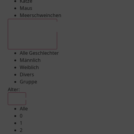
Katze
Maus
Meerschweinchen
Alle Geschlechter
Alle Geschlechter
Männlich
Weiblich
Divers
Gruppe
Alter:
Alle
Alle
0
1
2