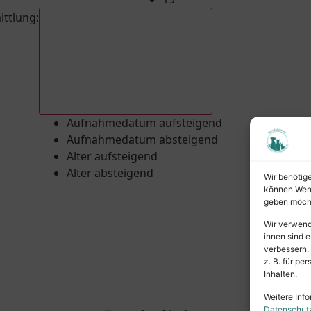
ittlung
:
Aufnahmedatum absteigend
Aufnahmedatum aufsteigend
Aufnahmedatum absteigend
Alter aufsteigend
Alter absteigend
Wir benötig
können.Wenn 
geben möcht
Wir verwend
ihnen sind e
verbessern.
z. B. für p
Inhalten.
Weitere Info
Datenschut