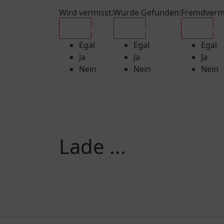
Wird vermisst
:
Wurde Gefunden
:
Fremdverm
Egal
Egal
Egal
Egal
Egal
Egal
Ja
Ja
Ja
Nein
Nein
Nein
Lade ...