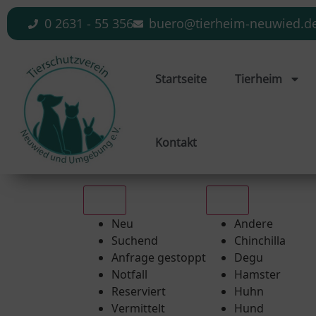
0 2631 - 55 356
buero@tierheim-neuwied.d
Startseite
Tierheim
Kontakt
Alle
Alle
Neu
Andere
Suchend
Chinchilla
Anfrage gestoppt
Degu
Notfall
Hamster
Reserviert
Huhn
Vermittelt
Hund