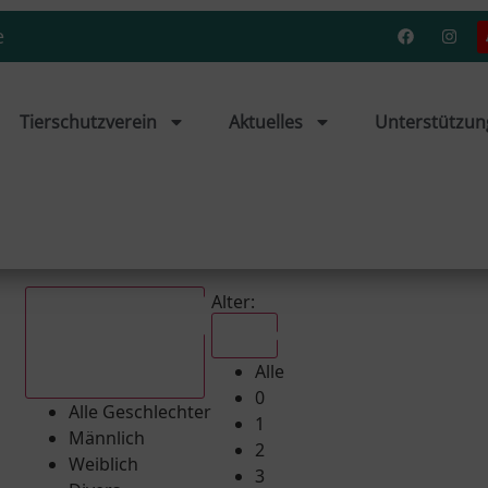
e
Tierschutzverein
Aktuelles
Unterstützun
Alter:
Alle
Alle
Alle Geschlechter
0
Alle Geschlechter
1
Männlich
2
Weiblich
3