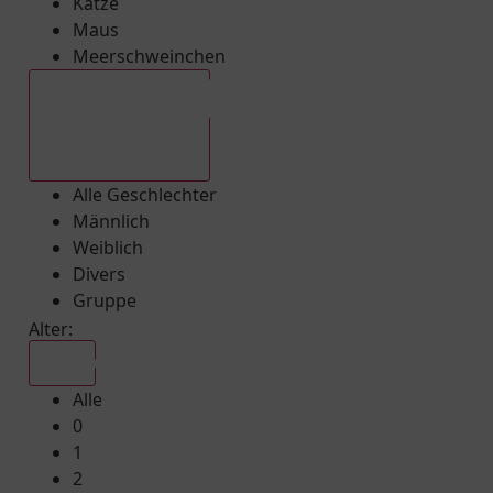
Katze
Maus
Meerschweinchen
Alle Geschlechter
Alle Geschlechter
Männlich
Weiblich
Divers
Gruppe
Alter:
Alle
Alle
0
1
2