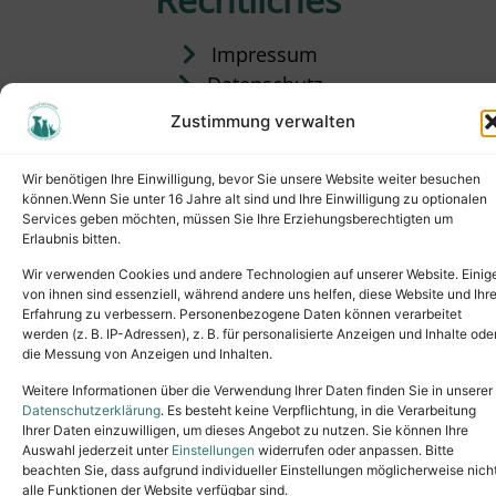
Impressum
Datenschutz
Satzung
Zustimmung verwalten
Vermittlung & Gebühren
Wir benötigen Ihre Einwilligung, bevor Sie unsere Website weiter besuchen
können.Wenn Sie unter 16 Jahre alt sind und Ihre Einwilligung zu optionalen
Services geben möchten, müssen Sie Ihre Erziehungsberechtigten um
Erlaubnis bitten.
Wir verwenden Cookies und andere Technologien auf unserer Website. Einig
von ihnen sind essenziell, während andere uns helfen, diese Website und Ihr
Erfahrung zu verbessern. Personenbezogene Daten können verarbeitet
werden (z. B. IP-Adressen), z. B. für personalisierte Anzeigen und Inhalte ode
die Messung von Anzeigen und Inhalten.
Tel.: (02631) 55356
buero@tierheim-neuwied.de
Weitere Informationen über die Verwendung Ihrer Daten finden Sie in unserer
Ludwigshof 1, 56567 Neuwied
Datenschutzerklärung
. Es besteht keine Verpflichtung, in die Verarbeitung
Ihrer Daten einzuwilligen, um dieses Angebot zu nutzen. Sie können Ihre
Copyright © 2024. All rights reserved.
Auswahl jederzeit unter
Einstellungen
widerrufen oder anpassen. Bitte
beachten Sie, dass aufgrund individueller Einstellungen möglicherweise nich
alle Funktionen der Website verfügbar sind.