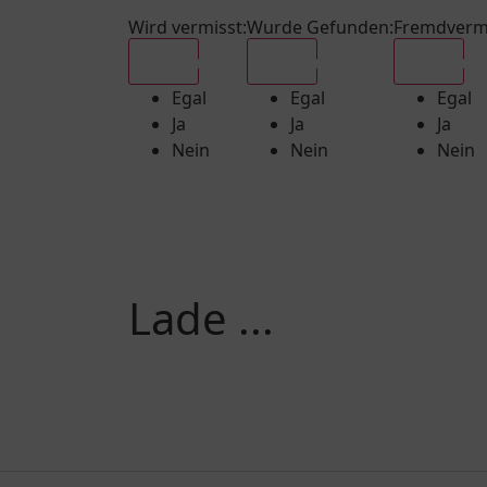
Wird vermisst
:
Wurde Gefunden
:
Fremdverm
Egal
Egal
Egal
Egal
Egal
Egal
Ja
Ja
Ja
Nein
Nein
Nein
Lade ...