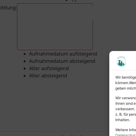
ittlung
:
Aufnahmedatum absteigend
Aufnahmedatum aufsteigend
Aufnahmedatum absteigend
Alter aufsteigend
Alter absteigend
Wir benötig
können.Wenn 
geben möcht
Wir verwend
ihnen sind e
verbessern.
z. B. für p
Inhalten.
Weitere Info
Datenschut