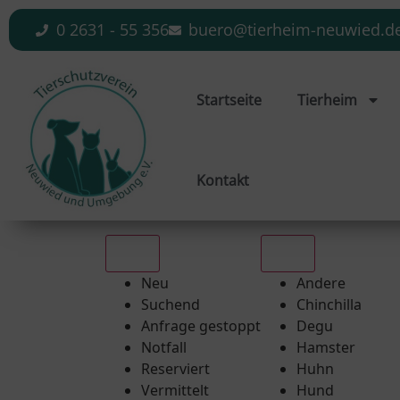
0 2631 - 55 356
buero@tierheim-neuwied.d
Startseite
Tierheim
Kontakt
Alle
Alle
Neu
Andere
Suchend
Chinchilla
Anfrage gestoppt
Degu
Notfall
Hamster
Reserviert
Huhn
Vermittelt
Hund