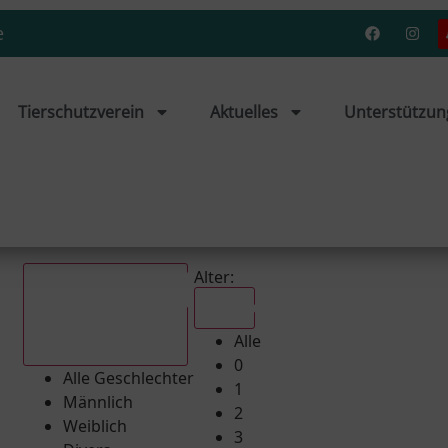
e
Tierschutzverein
Aktuelles
Unterstützun
Alter:
Alle
Alle
Alle Geschlechter
0
Alle Geschlechter
1
Männlich
2
Weiblich
3