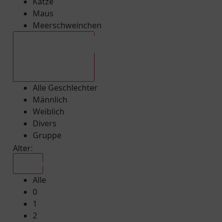
Katze
Maus
Meerschweinchen
Alle Geschlechter
Alle Geschlechter
Männlich
Weiblich
Divers
Gruppe
Alter:
Alle
Alle
0
1
2