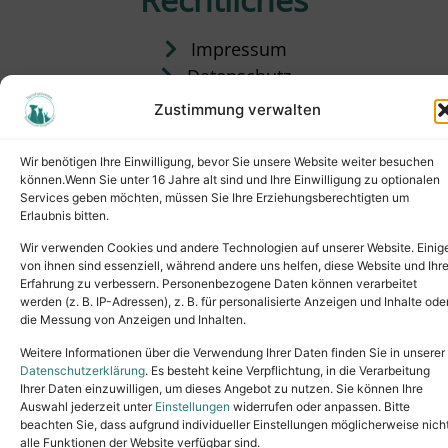
Impressum
Datenschutz
Satzung
Zustimmung verwalten
Vermittlung & Gebühren
Wir benötigen Ihre Einwilligung, bevor Sie unsere Website weiter besuchen
können.Wenn Sie unter 16 Jahre alt sind und Ihre Einwilligung zu optionalen
Services geben möchten, müssen Sie Ihre Erziehungsberechtigten um
Erlaubnis bitten.
Wir verwenden Cookies und andere Technologien auf unserer Website. Einig
von ihnen sind essenziell, während andere uns helfen, diese Website und Ihr
Erfahrung zu verbessern. Personenbezogene Daten können verarbeitet
werden (z. B. IP-Adressen), z. B. für personalisierte Anzeigen und Inhalte ode
die Messung von Anzeigen und Inhalten.
Tel.: (02631) 55356
buero@tierheim-neuwied.de
Weitere Informationen über die Verwendung Ihrer Daten finden Sie in unserer
Ludwigshof 1, 56567 Neuwied
Datenschutzerklärung
. Es besteht keine Verpflichtung, in die Verarbeitung
Ihrer Daten einzuwilligen, um dieses Angebot zu nutzen. Sie können Ihre
Copyright © 2024. All rights reserved.
Auswahl jederzeit unter
Einstellungen
widerrufen oder anpassen. Bitte
beachten Sie, dass aufgrund individueller Einstellungen möglicherweise nich
alle Funktionen der Website verfügbar sind.