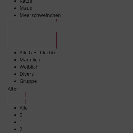
Katze
Maus
Meerschweinchen
Alle Geschlechter
Alle Geschlechter
Männlich
Weiblich
Divers
Gruppe
Alter:
Alle
Alle
0
1
2