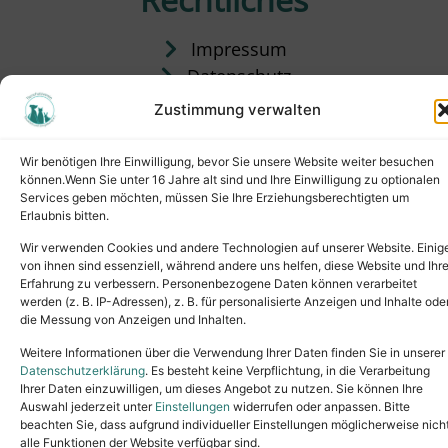
Impressum
Datenschutz
Satzung
Zustimmung verwalten
Vermittlung & Gebühren
Wir benötigen Ihre Einwilligung, bevor Sie unsere Website weiter besuchen
können.Wenn Sie unter 16 Jahre alt sind und Ihre Einwilligung zu optionalen
Services geben möchten, müssen Sie Ihre Erziehungsberechtigten um
Erlaubnis bitten.
Wir verwenden Cookies und andere Technologien auf unserer Website. Einig
von ihnen sind essenziell, während andere uns helfen, diese Website und Ihr
Erfahrung zu verbessern. Personenbezogene Daten können verarbeitet
werden (z. B. IP-Adressen), z. B. für personalisierte Anzeigen und Inhalte ode
die Messung von Anzeigen und Inhalten.
Tel.: (02631) 55356
buero@tierheim-neuwied.de
Weitere Informationen über die Verwendung Ihrer Daten finden Sie in unserer
Ludwigshof 1, 56567 Neuwied
Datenschutzerklärung
. Es besteht keine Verpflichtung, in die Verarbeitung
Ihrer Daten einzuwilligen, um dieses Angebot zu nutzen. Sie können Ihre
Copyright © 2024. All rights reserved.
Auswahl jederzeit unter
Einstellungen
widerrufen oder anpassen. Bitte
beachten Sie, dass aufgrund individueller Einstellungen möglicherweise nich
alle Funktionen der Website verfügbar sind.