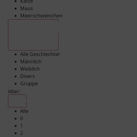
Katze
Maus
Meerschweinchen
Alle Geschlechter
Alle Geschlechter
Männlich
Weiblich
Divers
Gruppe
Alter:
Alle
Alle
0
1
2