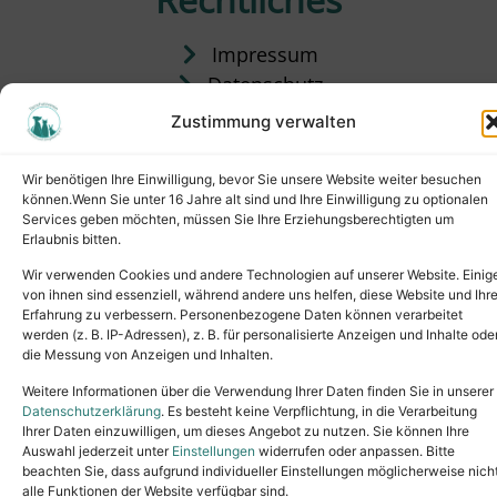
Impressum
Datenschutz
Satzung
Zustimmung verwalten
Vermittlung & Gebühren
Wir benötigen Ihre Einwilligung, bevor Sie unsere Website weiter besuchen
können.Wenn Sie unter 16 Jahre alt sind und Ihre Einwilligung zu optionalen
Services geben möchten, müssen Sie Ihre Erziehungsberechtigten um
Erlaubnis bitten.
Wir verwenden Cookies und andere Technologien auf unserer Website. Einig
von ihnen sind essenziell, während andere uns helfen, diese Website und Ihr
Erfahrung zu verbessern. Personenbezogene Daten können verarbeitet
werden (z. B. IP-Adressen), z. B. für personalisierte Anzeigen und Inhalte ode
die Messung von Anzeigen und Inhalten.
Tel.: (02631) 55356
buero@tierheim-neuwied.de
Weitere Informationen über die Verwendung Ihrer Daten finden Sie in unserer
Ludwigshof 1, 56567 Neuwied
Datenschutzerklärung
. Es besteht keine Verpflichtung, in die Verarbeitung
Ihrer Daten einzuwilligen, um dieses Angebot zu nutzen. Sie können Ihre
Copyright © 2024. All rights reserved.
Auswahl jederzeit unter
Einstellungen
widerrufen oder anpassen. Bitte
beachten Sie, dass aufgrund individueller Einstellungen möglicherweise nich
alle Funktionen der Website verfügbar sind.