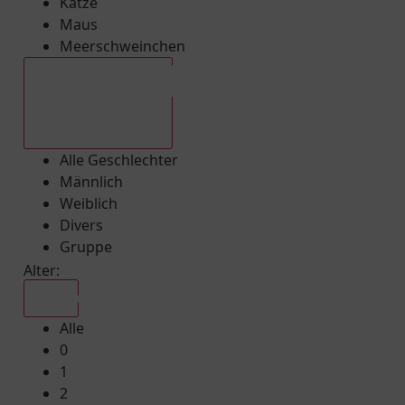
Katze
Maus
Meerschweinchen
Alle Geschlechter
Alle Geschlechter
Männlich
Weiblich
Divers
Gruppe
Alter:
Alle
Alle
0
1
2