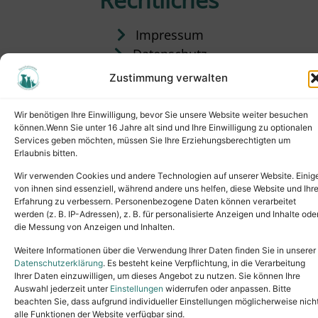
Impressum
Datenschutz
Satzung
Zustimmung verwalten
Vermittlung & Gebühren
Wir benötigen Ihre Einwilligung, bevor Sie unsere Website weiter besuchen
können.Wenn Sie unter 16 Jahre alt sind und Ihre Einwilligung zu optionalen
Services geben möchten, müssen Sie Ihre Erziehungsberechtigten um
Erlaubnis bitten.
Wir verwenden Cookies und andere Technologien auf unserer Website. Einig
von ihnen sind essenziell, während andere uns helfen, diese Website und Ihr
Erfahrung zu verbessern. Personenbezogene Daten können verarbeitet
werden (z. B. IP-Adressen), z. B. für personalisierte Anzeigen und Inhalte ode
die Messung von Anzeigen und Inhalten.
Tel.: (02631) 55356
buero@tierheim-neuwied.de
Weitere Informationen über die Verwendung Ihrer Daten finden Sie in unserer
Ludwigshof 1, 56567 Neuwied
Datenschutzerklärung
. Es besteht keine Verpflichtung, in die Verarbeitung
Ihrer Daten einzuwilligen, um dieses Angebot zu nutzen. Sie können Ihre
Copyright © 2024. All rights reserved.
Auswahl jederzeit unter
Einstellungen
widerrufen oder anpassen. Bitte
beachten Sie, dass aufgrund individueller Einstellungen möglicherweise nich
alle Funktionen der Website verfügbar sind.