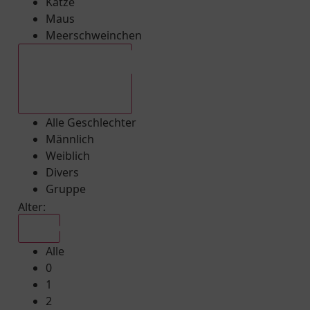
Katze
Maus
Meerschweinchen
Alle Geschlechter
Alle Geschlechter
Männlich
Weiblich
Divers
Gruppe
Alter:
Alle
Alle
0
1
2