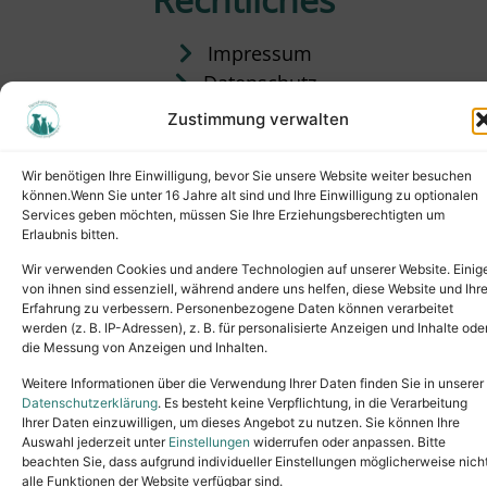
Impressum
Datenschutz
Satzung
Zustimmung verwalten
Vermittlung & Gebühren
Wir benötigen Ihre Einwilligung, bevor Sie unsere Website weiter besuchen
können.Wenn Sie unter 16 Jahre alt sind und Ihre Einwilligung zu optionalen
Services geben möchten, müssen Sie Ihre Erziehungsberechtigten um
Erlaubnis bitten.
Wir verwenden Cookies und andere Technologien auf unserer Website. Einig
von ihnen sind essenziell, während andere uns helfen, diese Website und Ihr
Erfahrung zu verbessern. Personenbezogene Daten können verarbeitet
werden (z. B. IP-Adressen), z. B. für personalisierte Anzeigen und Inhalte ode
die Messung von Anzeigen und Inhalten.
Tel.: (02631) 55356
buero@tierheim-neuwied.de
Weitere Informationen über die Verwendung Ihrer Daten finden Sie in unserer
Ludwigshof 1, 56567 Neuwied
Datenschutzerklärung
. Es besteht keine Verpflichtung, in die Verarbeitung
Ihrer Daten einzuwilligen, um dieses Angebot zu nutzen. Sie können Ihre
Copyright © 2024. All rights reserved.
Auswahl jederzeit unter
Einstellungen
widerrufen oder anpassen. Bitte
beachten Sie, dass aufgrund individueller Einstellungen möglicherweise nich
alle Funktionen der Website verfügbar sind.