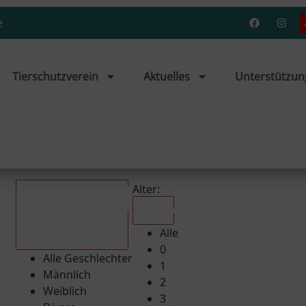
e
Tierschutzverein
Aktuelles
Unterstützun
Alter:
Alle
Alle
Alle Geschlechter
0
Alle Geschlechter
1
Männlich
2
Weiblich
3