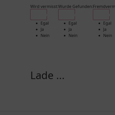
Wird vermisst
:
Wurde Gefunden
:
Fremdverm
Egal
Egal
Egal
Egal
Egal
Egal
Ja
Ja
Ja
Nein
Nein
Nein
Lade ...