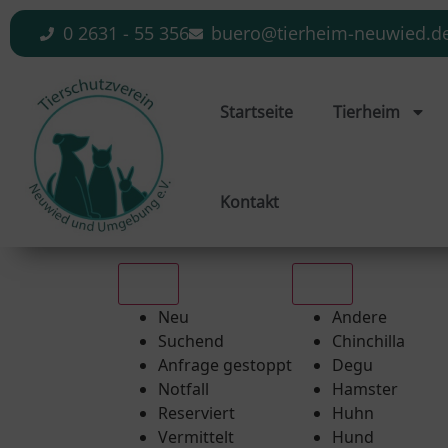
0 2631 - 55 356
buero@tierheim-neuwied.d
Startseite
Tierheim
Kontakt
Alle
Alle
Neu
Andere
Suchend
Chinchilla
Anfrage gestoppt
Degu
Notfall
Hamster
Reserviert
Huhn
Vermittelt
Hund