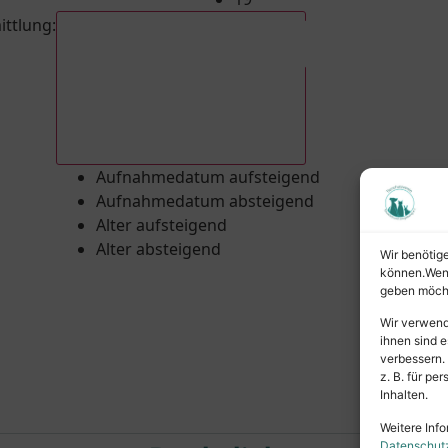
ittlung
:
Aufnahmedatum absteigend
Aufnahmedatum aufsteigend
Aufnahmedatum absteigend
Alter aufsteigend
Alter absteigend
Wir benötig
können.Wenn 
geben möcht
Wir verwend
ihnen sind e
verbessern.
z. B. für p
Inhalten.
Weitere Info
Datenschut