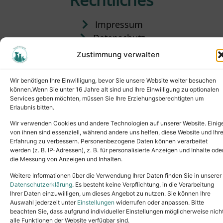
Impressum
Datenschutz
Satzung
Zustimmung verwalten
Vermittlung & Gebühren
Wir benötigen Ihre Einwilligung, bevor Sie unsere Website weiter besuchen
können.Wenn Sie unter 16 Jahre alt sind und Ihre Einwilligung zu optionalen
Services geben möchten, müssen Sie Ihre Erziehungsberechtigten um
Erlaubnis bitten.
Wir verwenden Cookies und andere Technologien auf unserer Website. Einig
von ihnen sind essenziell, während andere uns helfen, diese Website und Ihr
Erfahrung zu verbessern. Personenbezogene Daten können verarbeitet
werden (z. B. IP-Adressen), z. B. für personalisierte Anzeigen und Inhalte ode
die Messung von Anzeigen und Inhalten.
Tel.: (02631) 55356
buero@tierheim-neuwied.de
Weitere Informationen über die Verwendung Ihrer Daten finden Sie in unserer
Ludwigshof 1, 56567 Neuwied
Datenschutzerklärung
. Es besteht keine Verpflichtung, in die Verarbeitung
Ihrer Daten einzuwilligen, um dieses Angebot zu nutzen. Sie können Ihre
Copyright © 2024. All rights reserved.
Auswahl jederzeit unter
Einstellungen
widerrufen oder anpassen. Bitte
beachten Sie, dass aufgrund individueller Einstellungen möglicherweise nich
alle Funktionen der Website verfügbar sind.