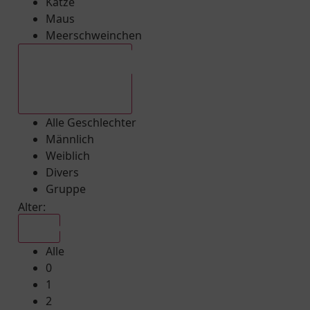
Katze
Maus
Meerschweinchen
Alle Geschlechter
Alle Geschlechter
Männlich
Weiblich
Divers
Gruppe
Alter:
Alle
Alle
0
1
2