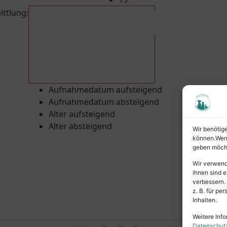
ittlung
:
Aufnahmedatum absteigend
Aufnahmedatum aufsteigend
Aufnahmedatum absteigend
Alter aufsteigend
Alter absteigend
Wir benötig
können.Wenn 
geben möcht
Wir verwend
ihnen sind e
verbessern.
z. B. für p
Inhalten.
Weitere Info
Datenschut