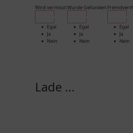
Wird vermisst
:
Wurde Gefunden
:
Fremdverm
Egal
Egal
Egal
Egal
Egal
Egal
Ja
Ja
Ja
Nein
Nein
Nein
Lade ...