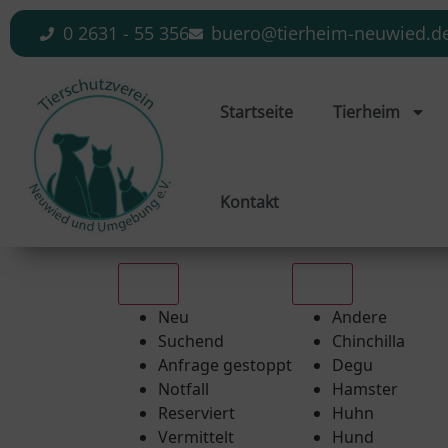
0 2631 - 55 356
buero@tierheim-neuwied.d
Startseite
Tierheim
Kontakt
Alle
Alle
Neu
Andere
Suchend
Chinchilla
Anfrage gestoppt
Degu
Notfall
Hamster
Reserviert
Huhn
Vermittelt
Hund