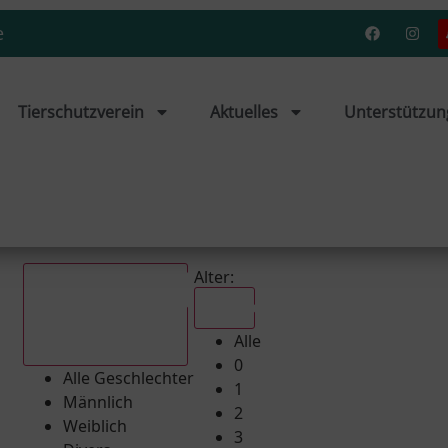
e
Tierschutzverein
Aktuelles
Unterstützun
Alter:
Alle
Alle
Alle Geschlechter
0
Alle Geschlechter
1
Männlich
2
Weiblich
3