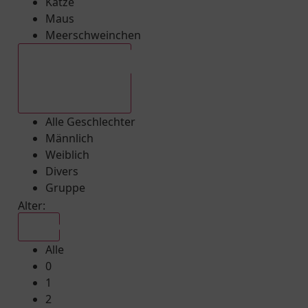
Katze
Maus
Meerschweinchen
Alle Geschlechter
Alle Geschlechter
Männlich
Weiblich
Divers
Gruppe
Alter:
Alle
Alle
0
1
2