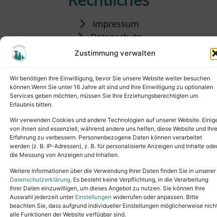
Impressum
Datenschutz
Satzung
Zustimmung verwalten
Vermittlung & Gebühren
Wir benötigen Ihre Einwilligung, bevor Sie unsere Website weiter besuchen
können.Wenn Sie unter 16 Jahre alt sind und Ihre Einwilligung zu optionalen
Services geben möchten, müssen Sie Ihre Erziehungsberechtigten um
Erlaubnis bitten.
Wir verwenden Cookies und andere Technologien auf unserer Website. Einig
von ihnen sind essenziell, während andere uns helfen, diese Website und Ihr
Erfahrung zu verbessern. Personenbezogene Daten können verarbeitet
werden (z. B. IP-Adressen), z. B. für personalisierte Anzeigen und Inhalte ode
die Messung von Anzeigen und Inhalten.
Tel.: (02631) 55356
buero@tierheim-neuwied.de
Weitere Informationen über die Verwendung Ihrer Daten finden Sie in unserer
Ludwigshof 1, 56567 Neuwied
Datenschutzerklärung
. Es besteht keine Verpflichtung, in die Verarbeitung
Ihrer Daten einzuwilligen, um dieses Angebot zu nutzen. Sie können Ihre
Copyright © 2024. All rights reserved.
Auswahl jederzeit unter
Einstellungen
widerrufen oder anpassen. Bitte
beachten Sie, dass aufgrund individueller Einstellungen möglicherweise nich
alle Funktionen der Website verfügbar sind.