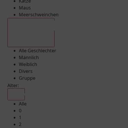
Katze
Maus
Meerschweinchen
Alle Geschlechter
Alle Geschlechter
Männlich
Weiblich
Divers
Gruppe
Alter:
Alle
Alle
0
1
2