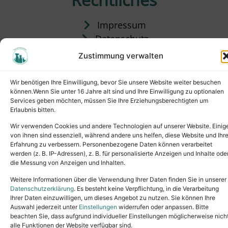
Impressum
Datenschutz
Satzung
Zustimmung verwalten
Vermittlung & Gebühren
Wir benötigen Ihre Einwilligung, bevor Sie unsere Website weiter besuchen
können.Wenn Sie unter 16 Jahre alt sind und Ihre Einwilligung zu optionalen
Services geben möchten, müssen Sie Ihre Erziehungsberechtigten um
Erlaubnis bitten.
Wir verwenden Cookies und andere Technologien auf unserer Website. Einig
von ihnen sind essenziell, während andere uns helfen, diese Website und Ihr
Erfahrung zu verbessern. Personenbezogene Daten können verarbeitet
werden (z. B. IP-Adressen), z. B. für personalisierte Anzeigen und Inhalte ode
die Messung von Anzeigen und Inhalten.
Tel.: (02631) 55356
buero@tierheim-neuwied.de
Weitere Informationen über die Verwendung Ihrer Daten finden Sie in unserer
Ludwigshof 1, 56567 Neuwied
Datenschutzerklärung
. Es besteht keine Verpflichtung, in die Verarbeitung
Ihrer Daten einzuwilligen, um dieses Angebot zu nutzen. Sie können Ihre
Copyright © 2024. All rights reserved.
Auswahl jederzeit unter
Einstellungen
widerrufen oder anpassen. Bitte
beachten Sie, dass aufgrund individueller Einstellungen möglicherweise nich
alle Funktionen der Website verfügbar sind.