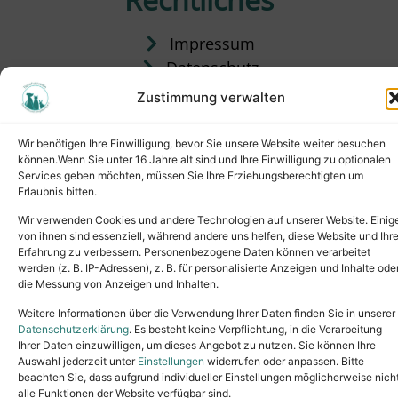
Impressum
Datenschutz
Satzung
Zustimmung verwalten
Vermittlung & Gebühren
Wir benötigen Ihre Einwilligung, bevor Sie unsere Website weiter besuchen
können.Wenn Sie unter 16 Jahre alt sind und Ihre Einwilligung zu optionalen
Services geben möchten, müssen Sie Ihre Erziehungsberechtigten um
Erlaubnis bitten.
Wir verwenden Cookies und andere Technologien auf unserer Website. Einig
von ihnen sind essenziell, während andere uns helfen, diese Website und Ihr
Erfahrung zu verbessern. Personenbezogene Daten können verarbeitet
werden (z. B. IP-Adressen), z. B. für personalisierte Anzeigen und Inhalte ode
die Messung von Anzeigen und Inhalten.
Tel.: (02631) 55356
buero@tierheim-neuwied.de
Weitere Informationen über die Verwendung Ihrer Daten finden Sie in unserer
Ludwigshof 1, 56567 Neuwied
Datenschutzerklärung
. Es besteht keine Verpflichtung, in die Verarbeitung
Ihrer Daten einzuwilligen, um dieses Angebot zu nutzen. Sie können Ihre
Copyright © 2024. All rights reserved.
Auswahl jederzeit unter
Einstellungen
widerrufen oder anpassen. Bitte
beachten Sie, dass aufgrund individueller Einstellungen möglicherweise nich
alle Funktionen der Website verfügbar sind.