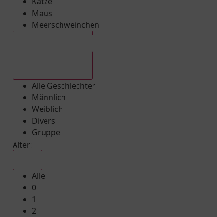
Katze
Maus
Meerschweinchen
Alle Geschlechter
Alle Geschlechter
Männlich
Weiblich
Divers
Gruppe
Alter:
Alle
Alle
0
1
2