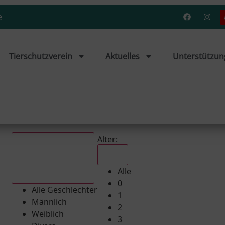
e
Tierschutzverein
Aktuelles
Unterstützun
Alter:
Alle
Alle
Alle Geschlechter
0
Alle Geschlechter
1
Männlich
2
Weiblich
3