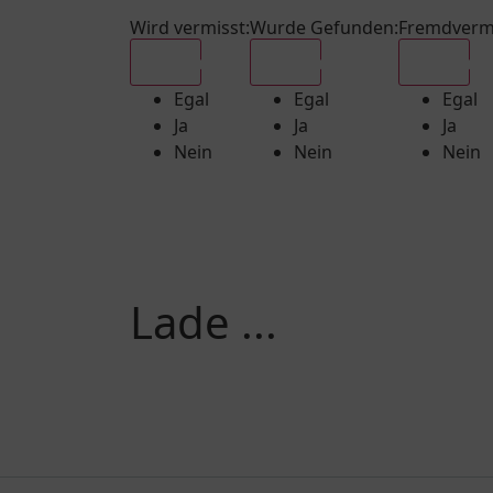
Wird vermisst
:
Wurde Gefunden
:
Fremdverm
Egal
Egal
Egal
Egal
Egal
Egal
Ja
Ja
Ja
Nein
Nein
Nein
Lade ...