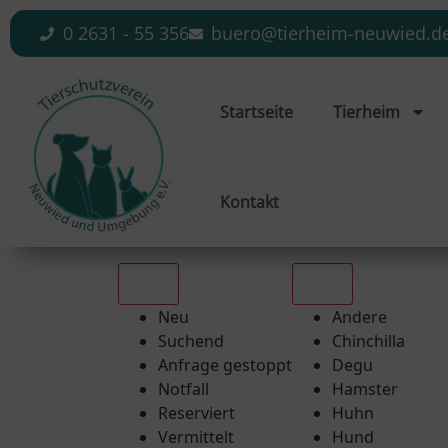
0 2631 - 55 356
buero@tierheim-neuwied.d
Startseite
Tierheim
Kontakt
Alle
Alle
Neu
Andere
Suchend
Chinchilla
Anfrage gestoppt
Degu
Notfall
Hamster
Reserviert
Huhn
Vermittelt
Hund