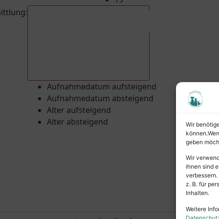
ittlung
:
Aufnahmedatum absteigend
Aufnahmedatum aufsteigend
Aufnahmedatum absteigend
Alter aufsteigend
Alter absteigend
Wir benötig
können.Wenn 
geben möcht
Wir verwend
ihnen sind e
verbessern.
z. B. für p
Inhalten.
Weitere Info
Datenschut