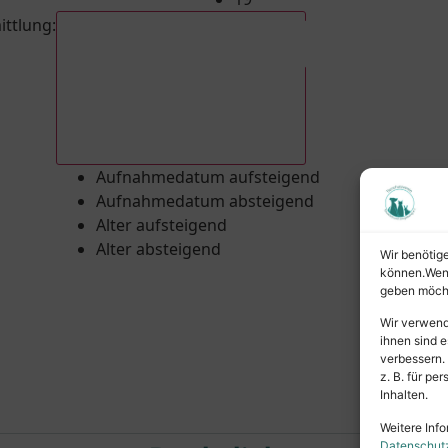
ittlung
:
Aufnahmedatum absteigend
Aufnahmedatum aufsteigend
Aufnahmedatum absteigend
Alter aufsteigend
Alter absteigend
Wir benötig
können.Wenn 
geben möcht
Wir verwend
ihnen sind e
verbessern.
z. B. für p
Inhalten.
Weitere Info
Datenschut