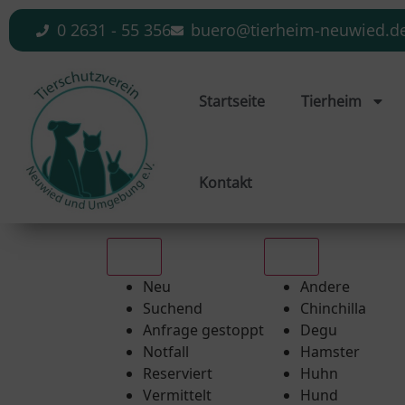
0 2631 - 55 356
buero@tierheim-neuwied.d
Startseite
Tierheim
Kontakt
Alle
Alle
Neu
Andere
Suchend
Chinchilla
Anfrage gestoppt
Degu
Notfall
Hamster
Reserviert
Huhn
Vermittelt
Hund