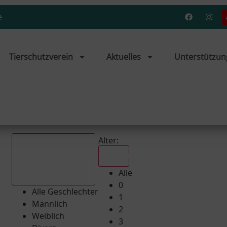
e
Tierschutzverein
Aktuelles
Unterstützun
Alter:
Alle
Alle
Alle Geschlechter
0
Alle Geschlechter
1
Männlich
2
Weiblich
3