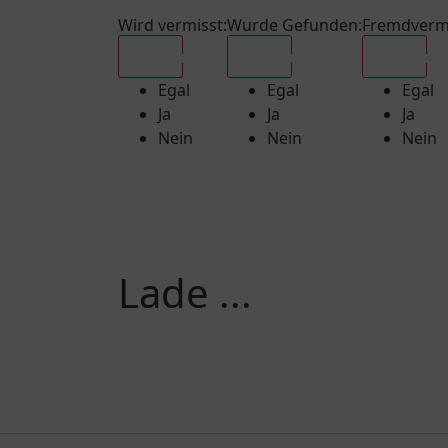
Wird vermisst
:
Wurde Gefunden
:
Fremdverm
Egal
Egal
Egal
Egal
Egal
Egal
Ja
Ja
Ja
Nein
Nein
Nein
Lade ...