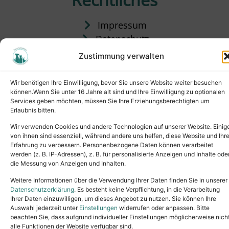
Impressum
Datenschutz
Satzung
Zustimmung verwalten
Vermittlung & Gebühren
Wir benötigen Ihre Einwilligung, bevor Sie unsere Website weiter besuchen
können.Wenn Sie unter 16 Jahre alt sind und Ihre Einwilligung zu optionalen
Services geben möchten, müssen Sie Ihre Erziehungsberechtigten um
Erlaubnis bitten.
Wir verwenden Cookies und andere Technologien auf unserer Website. Einig
von ihnen sind essenziell, während andere uns helfen, diese Website und Ihr
Erfahrung zu verbessern. Personenbezogene Daten können verarbeitet
werden (z. B. IP-Adressen), z. B. für personalisierte Anzeigen und Inhalte ode
die Messung von Anzeigen und Inhalten.
Tel.: (02631) 55356
buero@tierheim-neuwied.de
Weitere Informationen über die Verwendung Ihrer Daten finden Sie in unserer
Ludwigshof 1, 56567 Neuwied
Datenschutzerklärung
. Es besteht keine Verpflichtung, in die Verarbeitung
Ihrer Daten einzuwilligen, um dieses Angebot zu nutzen. Sie können Ihre
Copyright © 2024. All rights reserved.
Auswahl jederzeit unter
Einstellungen
widerrufen oder anpassen. Bitte
beachten Sie, dass aufgrund individueller Einstellungen möglicherweise nich
alle Funktionen der Website verfügbar sind.