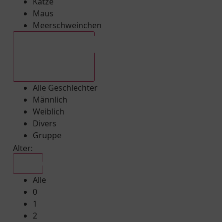
Katze
Maus
Meerschweinchen
Alle Geschlechter
Alle Geschlechter
Männlich
Weiblich
Divers
Gruppe
Alter:
Alle
Alle
0
1
2