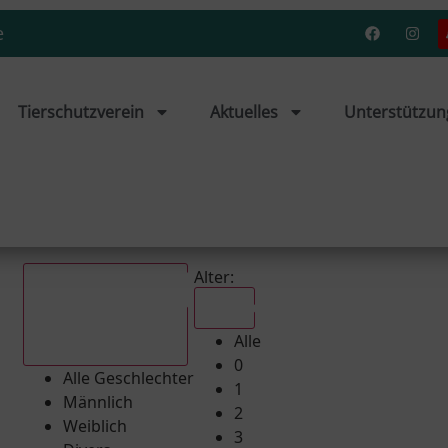
e
Tierschutzverein
Aktuelles
Unterstützun
Alter:
Alle
Alle
Alle Geschlechter
0
Alle Geschlechter
1
Männlich
2
Weiblich
3