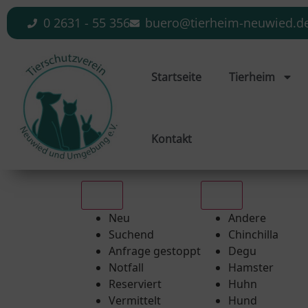
0 2631 - 55 356
buero@tierheim-neuwied.d
Startseite
Tierheim
Kontakt
Alle
Alle
Neu
Andere
Suchend
Chinchilla
Anfrage gestoppt
Degu
Notfall
Hamster
Reserviert
Huhn
Vermittelt
Hund