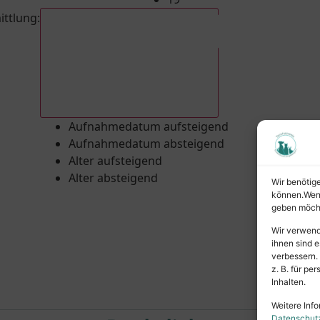
ittlung
:
Aufnahmedatum absteigend
Aufnahmedatum aufsteigend
Aufnahmedatum absteigend
Alter aufsteigend
Alter absteigend
Wir benötig
können.Wenn 
geben möcht
Wir verwend
ihnen sind e
verbessern.
z. B. für p
Inhalten.
Weitere Info
Datenschut