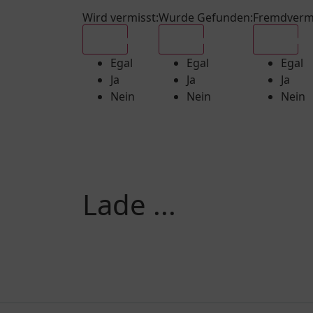
Wird vermisst
:
Wurde Gefunden
:
Fremdverm
Egal
Egal
Egal
Egal
Egal
Egal
Ja
Ja
Ja
Nein
Nein
Nein
Lade ...