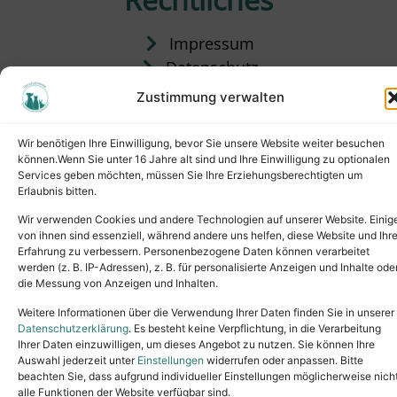
Impressum
Datenschutz
Satzung
Zustimmung verwalten
Vermittlung & Gebühren
Wir benötigen Ihre Einwilligung, bevor Sie unsere Website weiter besuchen
können.Wenn Sie unter 16 Jahre alt sind und Ihre Einwilligung zu optionalen
Services geben möchten, müssen Sie Ihre Erziehungsberechtigten um
Erlaubnis bitten.
Wir verwenden Cookies und andere Technologien auf unserer Website. Einig
von ihnen sind essenziell, während andere uns helfen, diese Website und Ihr
Erfahrung zu verbessern. Personenbezogene Daten können verarbeitet
werden (z. B. IP-Adressen), z. B. für personalisierte Anzeigen und Inhalte ode
die Messung von Anzeigen und Inhalten.
Tel.: (02631) 55356
buero@tierheim-neuwied.de
Weitere Informationen über die Verwendung Ihrer Daten finden Sie in unserer
Ludwigshof 1, 56567 Neuwied
Datenschutzerklärung
. Es besteht keine Verpflichtung, in die Verarbeitung
Ihrer Daten einzuwilligen, um dieses Angebot zu nutzen. Sie können Ihre
Copyright © 2024. All rights reserved.
Auswahl jederzeit unter
Einstellungen
widerrufen oder anpassen. Bitte
beachten Sie, dass aufgrund individueller Einstellungen möglicherweise nich
alle Funktionen der Website verfügbar sind.