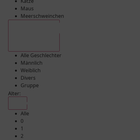
Katze
Maus
Meerschweinchen
Alle Geschlechter
Alle Geschlechter
Männlich
Weiblich
Divers
Gruppe
Alter:
Alle
Alle
0
1
2