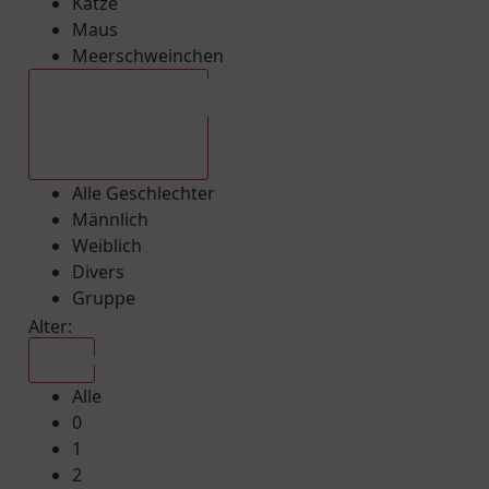
Katze
Maus
Meerschweinchen
Alle Geschlechter
Alle Geschlechter
Männlich
Weiblich
Divers
Gruppe
Alter:
Alle
Alle
0
1
2