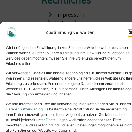
Impressum
Datenschutz
Satzung
Zustimmung verwalten
Vermittlung & Gebühren
Wir benötigen Ihre Einwilligung, bevor Sie unsere Website weiter besuchen
können.Wenn Sie unter 16 Jahre alt sind und Ihre Einwilligung zu optionalen
Services geben möchten, müssen Sie Ihre Erziehungsberechtigten um
Erlaubnis bitten.
Wir verwenden Cookies und andere Technologien auf unserer Website. Einig
von ihnen sind essenziell, während andere uns helfen, diese Website und Ihr
Erfahrung zu verbessern. Personenbezogene Daten können verarbeitet
werden (z. B. IP-Adressen), z. B. für personalisierte Anzeigen und Inhalte ode
die Messung von Anzeigen und Inhalten.
Tel.: (02631) 55356
buero@tierheim-neuwied.de
Weitere Informationen über die Verwendung Ihrer Daten finden Sie in unserer
Ludwigshof 1, 56567 Neuwied
Datenschutzerklärung
. Es besteht keine Verpflichtung, in die Verarbeitung
Ihrer Daten einzuwilligen, um dieses Angebot zu nutzen. Sie können Ihre
Copyright © 2024. All rights reserved.
Auswahl jederzeit unter
Einstellungen
widerrufen oder anpassen. Bitte
beachten Sie, dass aufgrund individueller Einstellungen möglicherweise nich
alle Funktionen der Website verfügbar sind.