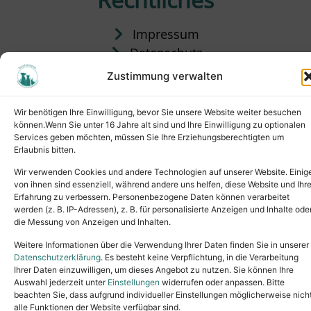
Impressum
Datenschutz
Satzung
Zustimmung verwalten
Vermittlung & Gebühren
Wir benötigen Ihre Einwilligung, bevor Sie unsere Website weiter besuchen
können.Wenn Sie unter 16 Jahre alt sind und Ihre Einwilligung zu optionalen
Services geben möchten, müssen Sie Ihre Erziehungsberechtigten um
Erlaubnis bitten.
Wir verwenden Cookies und andere Technologien auf unserer Website. Einig
von ihnen sind essenziell, während andere uns helfen, diese Website und Ihr
Erfahrung zu verbessern. Personenbezogene Daten können verarbeitet
werden (z. B. IP-Adressen), z. B. für personalisierte Anzeigen und Inhalte ode
die Messung von Anzeigen und Inhalten.
Tel.: (02631) 55356
buero@tierheim-neuwied.de
Weitere Informationen über die Verwendung Ihrer Daten finden Sie in unserer
Ludwigshof 1, 56567 Neuwied
Datenschutzerklärung
. Es besteht keine Verpflichtung, in die Verarbeitung
Ihrer Daten einzuwilligen, um dieses Angebot zu nutzen. Sie können Ihre
Copyright © 2024. All rights reserved.
Auswahl jederzeit unter
Einstellungen
widerrufen oder anpassen. Bitte
beachten Sie, dass aufgrund individueller Einstellungen möglicherweise nich
alle Funktionen der Website verfügbar sind.