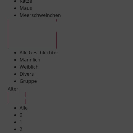
Katze
Maus
Meerschweinchen
Alle Geschlechter
Alle Geschlechter
Männlich
Weiblich
Divers
Gruppe
Alter:
Alle
Alle
0
1
2