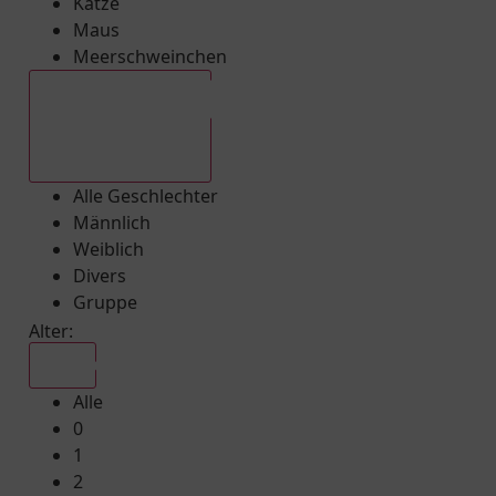
Katze
Maus
Meerschweinchen
Alle Geschlechter
Alle Geschlechter
Männlich
Weiblich
Divers
Gruppe
Alter:
Alle
Alle
0
1
2