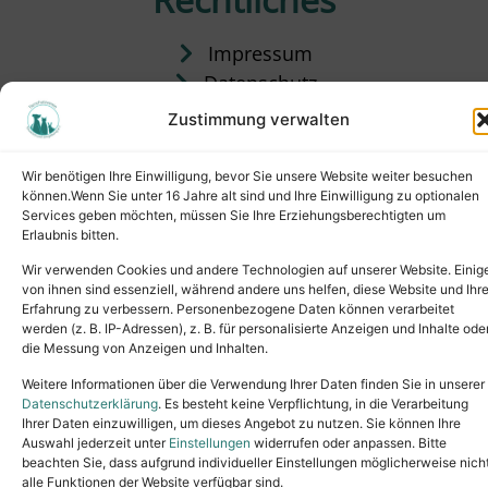
Impressum
Datenschutz
Satzung
Zustimmung verwalten
Vermittlung & Gebühren
Wir benötigen Ihre Einwilligung, bevor Sie unsere Website weiter besuchen
können.Wenn Sie unter 16 Jahre alt sind und Ihre Einwilligung zu optionalen
Services geben möchten, müssen Sie Ihre Erziehungsberechtigten um
Erlaubnis bitten.
Wir verwenden Cookies und andere Technologien auf unserer Website. Einig
von ihnen sind essenziell, während andere uns helfen, diese Website und Ihr
Erfahrung zu verbessern. Personenbezogene Daten können verarbeitet
werden (z. B. IP-Adressen), z. B. für personalisierte Anzeigen und Inhalte ode
die Messung von Anzeigen und Inhalten.
Tel.: (02631) 55356
buero@tierheim-neuwied.de
Weitere Informationen über die Verwendung Ihrer Daten finden Sie in unserer
Ludwigshof 1, 56567 Neuwied
Datenschutzerklärung
. Es besteht keine Verpflichtung, in die Verarbeitung
Ihrer Daten einzuwilligen, um dieses Angebot zu nutzen. Sie können Ihre
Copyright © 2024. All rights reserved.
Auswahl jederzeit unter
Einstellungen
widerrufen oder anpassen. Bitte
beachten Sie, dass aufgrund individueller Einstellungen möglicherweise nich
alle Funktionen der Website verfügbar sind.