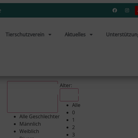
e
Tierschutzverein
Aktuelles
Unterstützun
Alter:
Alle
Alle
Alle Geschlechter
0
Alle Geschlechter
1
Männlich
2
Weiblich
3