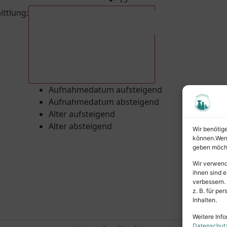
ittlung
:
Aufnahmedatum absteigend
Aufnahmedatum aufsteigend
Aufnahmedatum absteigend
Alter aufsteigend
Alter absteigend
Wir benötig
können.Wenn 
geben möcht
Wir verwend
ihnen sind e
verbessern.
z. B. für p
Inhalten.
Weitere Info
Datenschut