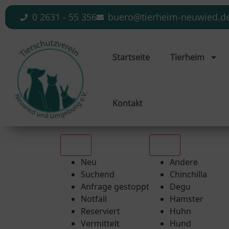
0 2631 - 55 356
buero@tierheim-neuwied.d
Startseite
Tierheim
Kontakt
Alle
Alle
Neu
Andere
Suchend
Chinchilla
Anfrage gestoppt
Degu
Notfall
Hamster
Reserviert
Huhn
Vermittelt
Hund