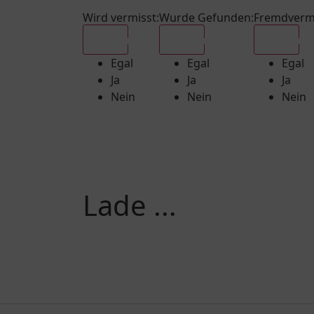
Wird vermisst
:
Wurde Gefunden
:
Fremdverm
Egal
Egal
Egal
Egal
Egal
Egal
Ja
Ja
Ja
Nein
Nein
Nein
Lade ...