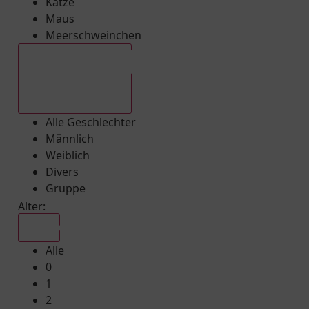
Katze
Maus
Meerschweinchen
Alle Geschlechter
Alle Geschlechter
Männlich
Weiblich
Divers
Gruppe
Alter:
Alle
Alle
0
1
2