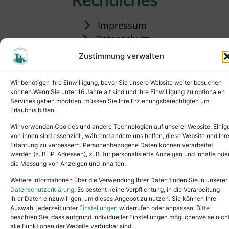
Impressum
Datenschutz
Satzung
Zustimmung verwalten
Vermittlung & Gebühren
Wir benötigen Ihre Einwilligung, bevor Sie unsere Website weiter besuchen
können.Wenn Sie unter 16 Jahre alt sind und Ihre Einwilligung zu optionalen
Services geben möchten, müssen Sie Ihre Erziehungsberechtigten um
Erlaubnis bitten.
Wir verwenden Cookies und andere Technologien auf unserer Website. Einig
von ihnen sind essenziell, während andere uns helfen, diese Website und Ihr
Erfahrung zu verbessern. Personenbezogene Daten können verarbeitet
werden (z. B. IP-Adressen), z. B. für personalisierte Anzeigen und Inhalte ode
die Messung von Anzeigen und Inhalten.
Tel.: (02631) 55356
buero@tierheim-neuwied.de
Weitere Informationen über die Verwendung Ihrer Daten finden Sie in unserer
Ludwigshof 1, 56567 Neuwied
Datenschutzerklärung
. Es besteht keine Verpflichtung, in die Verarbeitung
Ihrer Daten einzuwilligen, um dieses Angebot zu nutzen. Sie können Ihre
Copyright © 2024. All rights reserved.
Auswahl jederzeit unter
Einstellungen
widerrufen oder anpassen. Bitte
beachten Sie, dass aufgrund individueller Einstellungen möglicherweise nich
alle Funktionen der Website verfügbar sind.