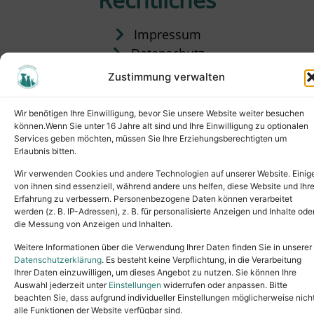
Impressum
Datenschutz
Satzung
Zustimmung verwalten
Vermittlung & Gebühren
Wir benötigen Ihre Einwilligung, bevor Sie unsere Website weiter besuchen
können.Wenn Sie unter 16 Jahre alt sind und Ihre Einwilligung zu optionalen
Services geben möchten, müssen Sie Ihre Erziehungsberechtigten um
Erlaubnis bitten.
Wir verwenden Cookies und andere Technologien auf unserer Website. Einig
von ihnen sind essenziell, während andere uns helfen, diese Website und Ihr
Erfahrung zu verbessern. Personenbezogene Daten können verarbeitet
werden (z. B. IP-Adressen), z. B. für personalisierte Anzeigen und Inhalte ode
die Messung von Anzeigen und Inhalten.
Tel.: (02631) 55356
buero@tierheim-neuwied.de
Weitere Informationen über die Verwendung Ihrer Daten finden Sie in unserer
Ludwigshof 1, 56567 Neuwied
Datenschutzerklärung
. Es besteht keine Verpflichtung, in die Verarbeitung
Ihrer Daten einzuwilligen, um dieses Angebot zu nutzen. Sie können Ihre
Copyright © 2024. All rights reserved.
Auswahl jederzeit unter
Einstellungen
widerrufen oder anpassen. Bitte
beachten Sie, dass aufgrund individueller Einstellungen möglicherweise nich
alle Funktionen der Website verfügbar sind.