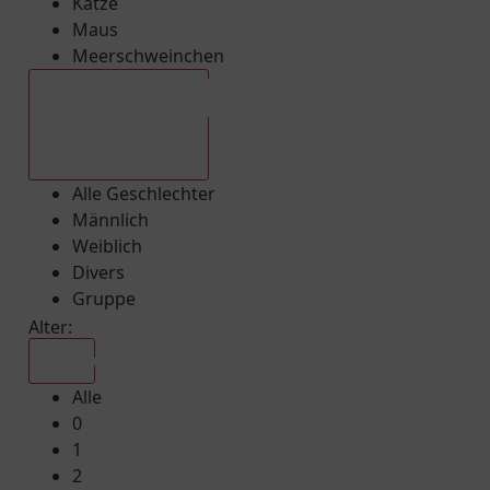
Katze
Maus
Meerschweinchen
Alle Geschlechter
Alle Geschlechter
Männlich
Weiblich
Divers
Gruppe
Alter:
Alle
Alle
0
1
2