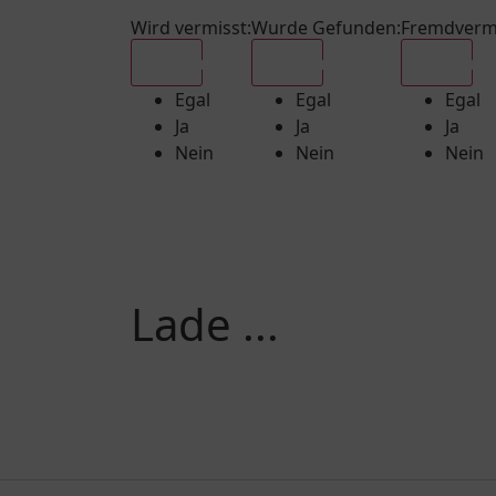
Wird vermisst
:
Wurde Gefunden
:
Fremdverm
Egal
Egal
Egal
Egal
Egal
Egal
Ja
Ja
Ja
Nein
Nein
Nein
Lade ...