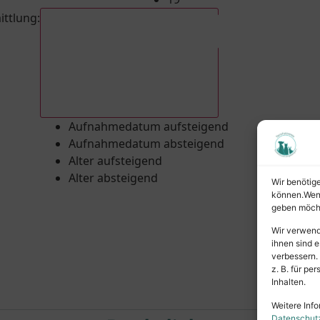
ittlung
:
Aufnahmedatum absteigend
Aufnahmedatum aufsteigend
Aufnahmedatum absteigend
Alter aufsteigend
Alter absteigend
Wir benötig
können.Wenn 
geben möcht
Wir verwend
ihnen sind e
verbessern.
z. B. für p
Inhalten.
Weitere Info
Datenschut