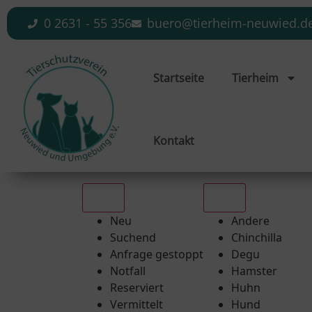
0 2631 - 55 356
buero@tierheim-neuwied.d
Startseite
Tierheim
Kontakt
Alle
Alle
Neu
Andere
Suchend
Chinchilla
Anfrage gestoppt
Degu
Notfall
Hamster
Reserviert
Huhn
Vermittelt
Hund