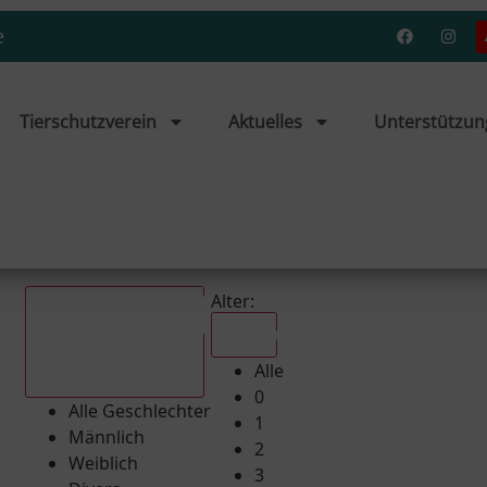
e
Tierschutzverein
Aktuelles
Unterstützun
Alter:
Alle
Alle
Alle Geschlechter
0
Alle Geschlechter
1
Männlich
2
Weiblich
3