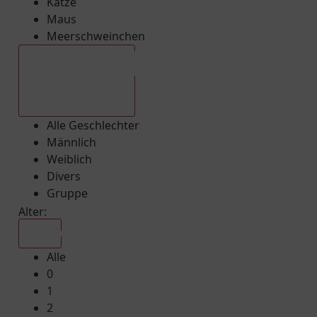
Katze
Maus
Meerschweinchen
Alle Geschlechter
Alle Geschlechter
Männlich
Weiblich
Divers
Gruppe
Alter:
Alle
Alle
0
1
2