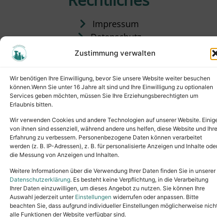
Impressum
Datenschutz
Satzung
Zustimmung verwalten
Vermittlung & Gebühren
Wir benötigen Ihre Einwilligung, bevor Sie unsere Website weiter besuchen
können.Wenn Sie unter 16 Jahre alt sind und Ihre Einwilligung zu optionalen
Services geben möchten, müssen Sie Ihre Erziehungsberechtigten um
Erlaubnis bitten.
Wir verwenden Cookies und andere Technologien auf unserer Website. Einig
von ihnen sind essenziell, während andere uns helfen, diese Website und Ihr
Erfahrung zu verbessern. Personenbezogene Daten können verarbeitet
werden (z. B. IP-Adressen), z. B. für personalisierte Anzeigen und Inhalte ode
die Messung von Anzeigen und Inhalten.
Tel.: (02631) 55356
buero@tierheim-neuwied.de
Weitere Informationen über die Verwendung Ihrer Daten finden Sie in unserer
Ludwigshof 1, 56567 Neuwied
Datenschutzerklärung
. Es besteht keine Verpflichtung, in die Verarbeitung
Ihrer Daten einzuwilligen, um dieses Angebot zu nutzen. Sie können Ihre
Copyright © 2024. All rights reserved.
Auswahl jederzeit unter
Einstellungen
widerrufen oder anpassen. Bitte
beachten Sie, dass aufgrund individueller Einstellungen möglicherweise nich
alle Funktionen der Website verfügbar sind.