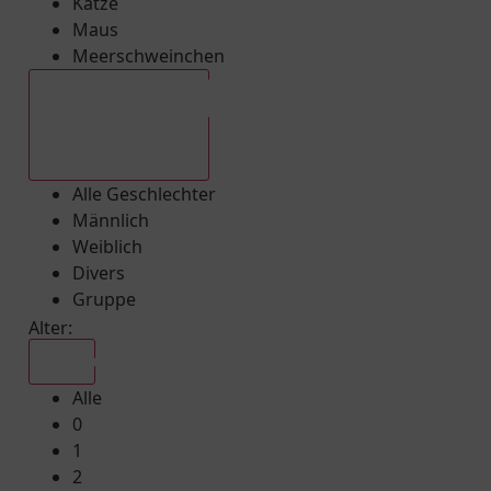
Katze
Maus
Meerschweinchen
Alle Geschlechter
Alle Geschlechter
Männlich
Weiblich
Divers
Gruppe
Alter:
Alle
Alle
0
1
2