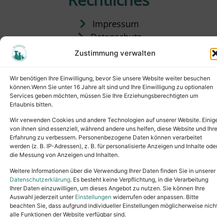
Impressum
Datenschutz
Satzung
Zustimmung verwalten
Vermittlung & Gebühren
Wir benötigen Ihre Einwilligung, bevor Sie unsere Website weiter besuchen
können.Wenn Sie unter 16 Jahre alt sind und Ihre Einwilligung zu optionalen
Services geben möchten, müssen Sie Ihre Erziehungsberechtigten um
Erlaubnis bitten.
Wir verwenden Cookies und andere Technologien auf unserer Website. Einig
von ihnen sind essenziell, während andere uns helfen, diese Website und Ihr
Erfahrung zu verbessern. Personenbezogene Daten können verarbeitet
werden (z. B. IP-Adressen), z. B. für personalisierte Anzeigen und Inhalte ode
die Messung von Anzeigen und Inhalten.
Tel.: (02631) 55356
buero@tierheim-neuwied.de
Weitere Informationen über die Verwendung Ihrer Daten finden Sie in unserer
Ludwigshof 1, 56567 Neuwied
Datenschutzerklärung
. Es besteht keine Verpflichtung, in die Verarbeitung
Ihrer Daten einzuwilligen, um dieses Angebot zu nutzen. Sie können Ihre
Copyright © 2024. All rights reserved.
Auswahl jederzeit unter
Einstellungen
widerrufen oder anpassen. Bitte
beachten Sie, dass aufgrund individueller Einstellungen möglicherweise nich
alle Funktionen der Website verfügbar sind.