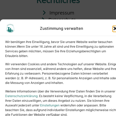
Impressum
Datenschutz
Satzung
Zustimmung verwalten
Vermittlung & Gebühren
Wir benötigen Ihre Einwilligung, bevor Sie unsere Website weiter besuchen
können.Wenn Sie unter 16 Jahre alt sind und Ihre Einwilligung zu optionalen
Services geben möchten, müssen Sie Ihre Erziehungsberechtigten um
Erlaubnis bitten.
Wir verwenden Cookies und andere Technologien auf unserer Website. Einig
von ihnen sind essenziell, während andere uns helfen, diese Website und Ihr
Erfahrung zu verbessern. Personenbezogene Daten können verarbeitet
werden (z. B. IP-Adressen), z. B. für personalisierte Anzeigen und Inhalte ode
die Messung von Anzeigen und Inhalten.
Tel.: (02631) 55356
buero@tierheim-neuwied.de
Weitere Informationen über die Verwendung Ihrer Daten finden Sie in unserer
Ludwigshof 1, 56567 Neuwied
Datenschutzerklärung
. Es besteht keine Verpflichtung, in die Verarbeitung
Ihrer Daten einzuwilligen, um dieses Angebot zu nutzen. Sie können Ihre
Copyright © 2024. All rights reserved.
Auswahl jederzeit unter
Einstellungen
widerrufen oder anpassen. Bitte
beachten Sie, dass aufgrund individueller Einstellungen möglicherweise nich
alle Funktionen der Website verfügbar sind.