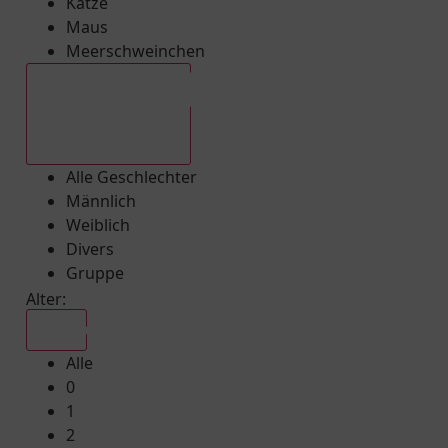
Katze
Maus
Meerschweinchen
Alle Geschlechter
Alle Geschlechter
Männlich
Weiblich
Divers
Gruppe
Alter:
Alle
Alle
0
1
2