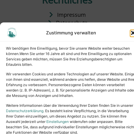
Impressum
Datenschutz
Satzung
Zustimmung verwalten
Vermittlung & Gebühren
Wir benötigen Ihre Einwilligung, bevor Sie unsere Website weiter besuchen
können.Wenn Sie unter 16 Jahre alt sind und Ihre Einwilligung zu optionalen
Services geben möchten, müssen Sie Ihre Erziehungsberechtigten um
Erlaubnis bitten.
Wir verwenden Cookies und andere Technologien auf unserer Website. Einig
von ihnen sind essenziell, während andere uns helfen, diese Website und Ihr
Erfahrung zu verbessern. Personenbezogene Daten können verarbeitet
werden (z. B. IP-Adressen), z. B. für personalisierte Anzeigen und Inhalte ode
die Messung von Anzeigen und Inhalten.
Tel.: (02631) 55356
buero@tierheim-neuwied.de
Weitere Informationen über die Verwendung Ihrer Daten finden Sie in unserer
Ludwigshof 1, 56567 Neuwied
Datenschutzerklärung
. Es besteht keine Verpflichtung, in die Verarbeitung
Ihrer Daten einzuwilligen, um dieses Angebot zu nutzen. Sie können Ihre
Copyright © 2024. All rights reserved.
Auswahl jederzeit unter
Einstellungen
widerrufen oder anpassen. Bitte
beachten Sie, dass aufgrund individueller Einstellungen möglicherweise nich
alle Funktionen der Website verfügbar sind.