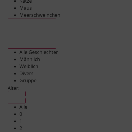
Katze
Maus
Meerschweinchen
Alle Geschlechter
Alle Geschlechter
Männlich
Weiblich
Divers
Gruppe
Alter:
Alle
Alle
0
1
2